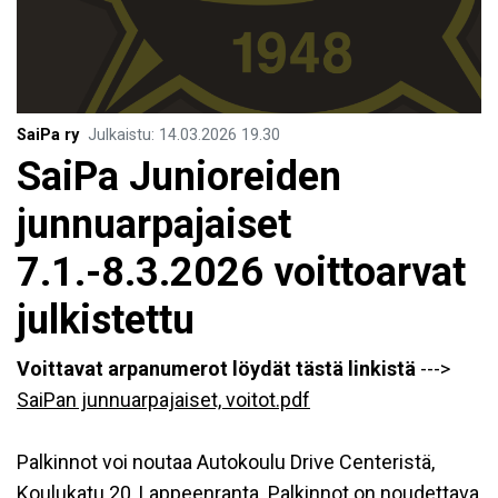
SaiPa ry
Julkaistu
:
14.03.2026
19.30
SaiPa Junioreiden
junnuarpajaiset
7.1.-8.3.2026 voittoarvat
julkistettu
Voittavat arpanumerot löydät tästä linkistä
--->
SaiPan junnuarpajaiset, voitot.pdf
Palkinnot voi noutaa Autokoulu Drive Centeristä,
Koulukatu 20, Lappeenranta. Palkinnot on noudettava