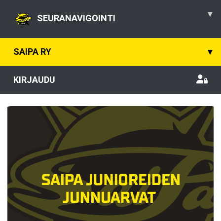
▾
SEURANAVIGOINTI
SAIPA RY
▾
KIRJAUDU