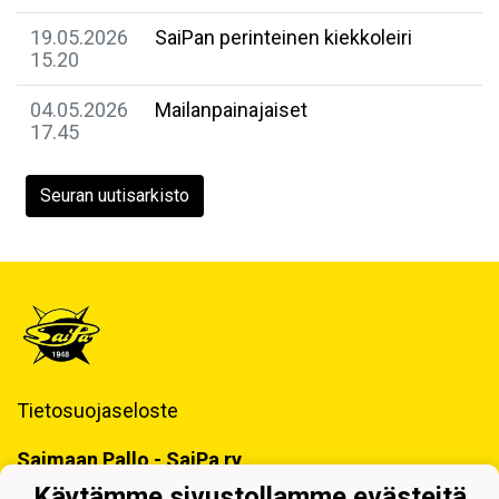
19.05.2026
SaiPan perinteinen kiekkoleiri
15.20
04.05.2026
Mailanpainajaiset
17.45
Seuran uutisarkisto
Tietosuojaseloste
Saimaan Pallo - SaiPa ry
Käynti- ja postiosoite ja Laskutustiedot
Käytämme sivustollamme evästeitä