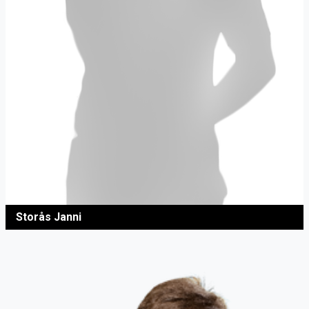
Storås Janni