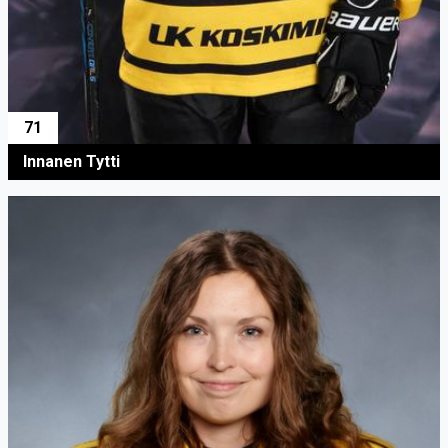
71
Innanen Tytti