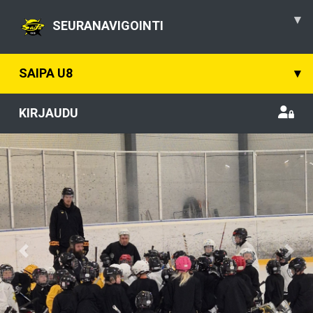
▾
SEURANAVIGOINTI
SAIPA U8
▾
KIRJAUDU
Previous
Nex