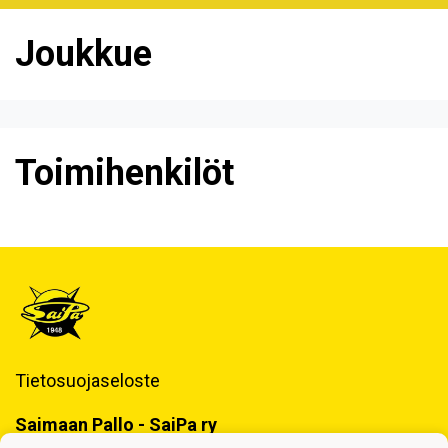
Joukkue
Toimihenkilöt
Tietosuojaseloste
Saimaan Pallo - SaiPa ry
Käynti- ja postiosoite ja Laskutustiedot