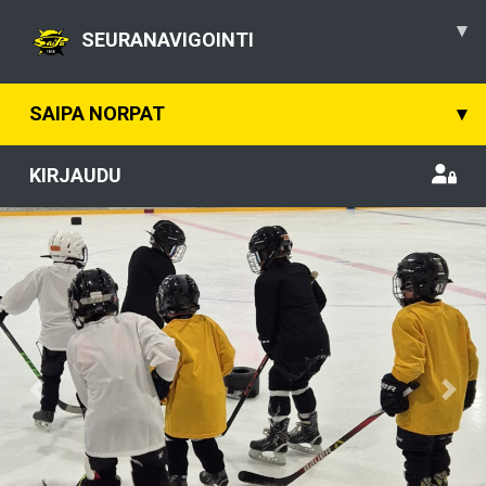
▾
SEURANAVIGOINTI
SAIPA NORPAT
▾
KIRJAUDU
Previous
Nex