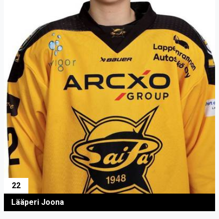
22
Lääperi Joona