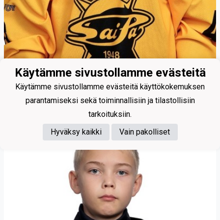
46
Käytämme sivustollamme evästeitä
Ahonen Niko
Käytämme sivustollamme evästeitä käyttökokemuksen
parantamiseksi sekä toiminnallisiin ja tilastollisiin
tarkoituksiin.
Hyväksy kaikki
Vain pakolliset