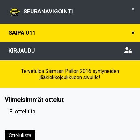
▾
SEURANAVIGOINTI
SAIPA U11
▾
KIRJAUDU
Tervetuloa Saimaan Pallon 2016 syntyneiden
jääkiekkojoukkueen sivuille!
Viimeisimmät ottelut
Ei otteluita
Ottelulista