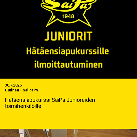
30.7.2026
Uutinen
-
SaiPa ry
Hätäensiapukurssi SaiPa Junioreiden
toimihenkilöille