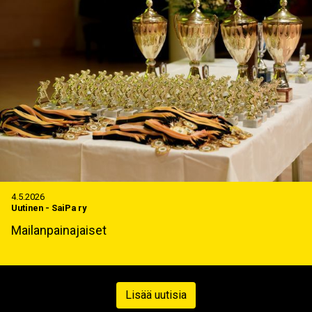
4.5.2026
Uutinen
-
SaiPa ry
Mailanpainajaiset
Lisää uutisia