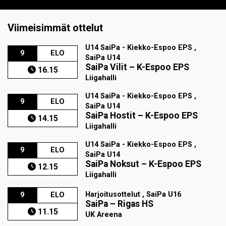
Viimeisimmät ottelut
U14 SaiPa - Kiekko-Espoo EPS ,
9
ELO
SaiPa U14
SaiPa Vilit
–
K-Espoo EPS
16.15
Liigahalli
U14 SaiPa - Kiekko-Espoo EPS ,
9
ELO
SaiPa U14
SaiPa Hostit
–
K-Espoo EPS
14.15
Liigahalli
U14 SaiPa - Kiekko-Espoo EPS ,
9
ELO
SaiPa U14
SaiPa Noksut
–
K-Espoo EPS
12.15
Liigahalli
Harjoitusottelut , SaiPa U16
9
ELO
SaiPa
–
Rigas HS
11.15
UK Areena