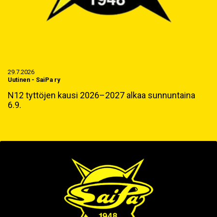
29.7.2026
Uutinen
-
SaiPa ry
N12 tyttöjen kausi 2026–2027 alkaa sunnuntaina
6.9.