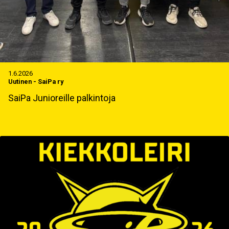
1.6.2026
Uutinen
-
SaiPa ry
SaiPa Junioreille palkintoja