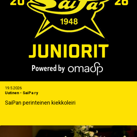
19.5.2026
Uutinen
-
SaiPa ry
SaiPan perinteinen kiekkoleiri