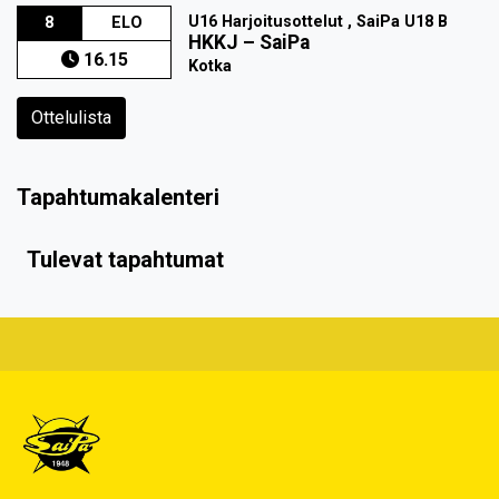
U16 Harjoitusottelut , SaiPa U18 B
8
ELO
HKKJ
–
SaiPa
16.15
Kotka
Ottelulista
Tapahtumakalenteri
Tulevat tapahtumat