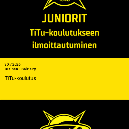
30.7.2026
Uutinen
-
SaiPa ry
TiTu-koulutus