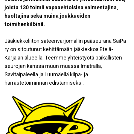
joista 130 toimii vapaaehtoisina valmentajina,
huoltajina sekä muina joukkueiden
toimihenkilöinä.
Jääkiekkoliiton sateenvarjomallin pääseurana SaiPa
ry on sitoutunut kehittämään jääkiekkoa Etelä-
Karjalan alueella. Teemme yhteistyötä paikallisten
seurojen kanssa muun muassa Imatralla,
Savitaipaleella ja Luumäellä kilpa- ja
harrastetoiminnan edistämiseksi.