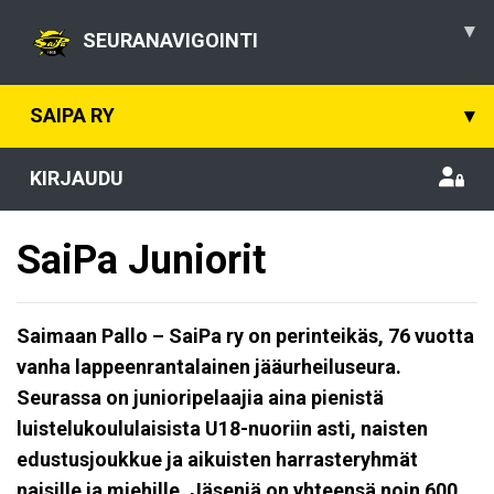
▾
SEURANAVIGOINTI
SAIPA RY
▾
KIRJAUDU
SaiPa Juniorit
Saimaan Pallo – SaiPa ry on perinteikäs, 76 vuotta
vanha lappeenrantalainen jääurheiluseura.
Seurassa on junioripelaajia aina pienistä
luistelukoululaisista U18-nuoriin asti, naisten
edustusjoukkue ja aikuisten harrasteryhmät
naisille ja miehille. Jäseniä on yhteensä noin 600,