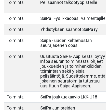
Toiminta
Pelisäännöt talkootyöpisteille
Toiminta
SaiPa_Fysiikkaopas_valmentajille
Toiminta
Yhdistyksen säännöt SaiPa ry
Toiminta
Saipa - uuden keltamustan
seurajäsenen opas
Toiminta
Uusitusta SaiPa- Aapisesta löytyy
infoa seuran toiminnasta, ohjeet
joukkueiden ja toimihenkilöiden
toimintaan sekä yleisiä
pelisääntöjä. Suosittelemme, että
jokainen seuratoimija tutustuu
uusittuun Saipa-Aapiseen.
Toiminta
SaiPa joukkuekaavio LKK-U18
Toiminta
SaiPa Junioreiden