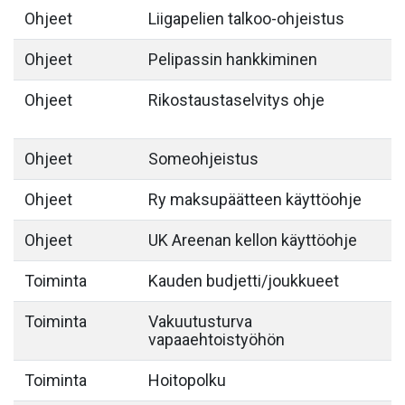
Ohjeet
Liigapelien talkoo-ohjeistus
Ohjeet
Pelipassin hankkiminen
Ohjeet
Rikostaustaselvitys ohje
Ohjeet
Someohjeistus
Ohjeet
Ry maksupäätteen käyttöohje
Ohjeet
UK Areenan kellon käyttöohje
Toiminta
Kauden budjetti/joukkueet
Toiminta
Vakuutusturva
vapaaehtoistyöhön
Toiminta
Hoitopolku