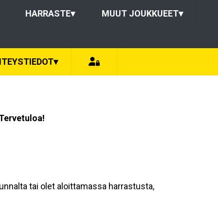
HARRASTE
▾
MUUT JOUKKUEET
▾
HTEYSTIEDOT
▾
Tervetuloa!
unnalta tai olet aloittamassa harrastusta,