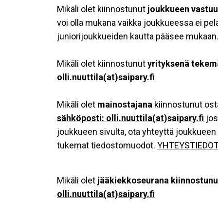
Mikäli olet kiinnostunut
joukkueen vastuu
voi olla mukana vaikka joukkueessa ei pela
juniorijoukkueiden kautta pääsee mukaan
Mikäli olet kiinnostunut
yrityksenä tekem
olli.nuuttila(at)saipary.fi
Mikäli olet
mainostajana
kiinnostunut ost
sähköposti:
olli.nuuttila(at)saipary.fi
jos
joukkueen sivulta, ota yhteyttä joukkueen
tukemat tiedostomuodot.
YHTEYSTIEDO
Mikäli olet
jääkiekkoseurana kiinnostunu
olli.nuuttila(at)saipary.fi