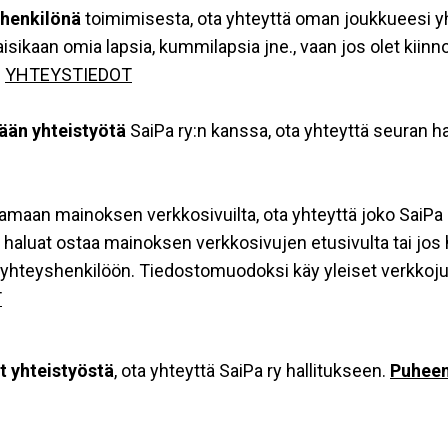
henkilönä
toimimisesta, ota yhteyttä oman joukkueesi 
isikaan omia lapsia, kummilapsia jne., vaan jos olet kiin
.
YHTEYSTIEDOT
ään yhteistyötä
SaiPa ry:n kanssa, ota yhteyttä seuran h
amaan mainoksen verkkosivuilta, ota yhteyttä joko SaiPa 
 haluat ostaa mainoksen verkkosivujen etusivulta tai jos 
 yhteyshenkilöön. Tiedostomuodoksi käy yleiset verkkojul
T
t yhteistyöstä
, ota yhteyttä SaiPa ry hallitukseen.
Puheen