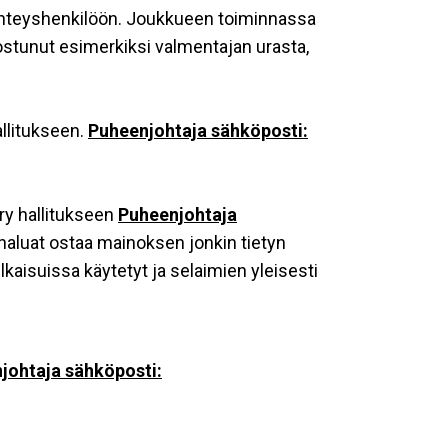
yhteyshenkilöön. Joukkueen toiminnassa
nostunut esimerkiksi valmentajan urasta,
allitukseen.
Puheenjohtaja sähköposti:
ry hallitukseen
Puheenjohtaja
haluat ostaa mainoksen jonkin tietyn
kaisuissa käytetyt ja selaimien yleisesti
johtaja sähköposti: