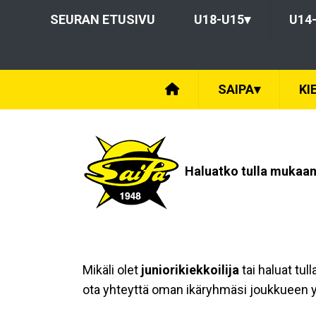
SEURAN ETUSIVU
U18-U15
▾
U14
SAIPA
▾
KI
Haluatko tulla mukaan 
Mikäli olet
juniorikiekkoilija
tai haluat tul
ota yhteyttä oman ikäryhmäsi joukkueen 