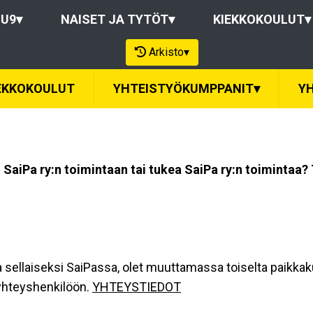
-U9
▾
NAISET JA TYTÖT
▾
KIEKKOKOULUT
▾
Arkisto
▾
EKKOKOULUT
YHTEISTYÖKUMPPANIT
▾
Y
SaiPa ry:n toimintaan tai tukea SaiPa ry:n toimintaa?
la sellaiseksi SaiPassa, olet muuttamassa toiselta paikkak
yhteyshenkilöön.
YHTEYSTIEDOT