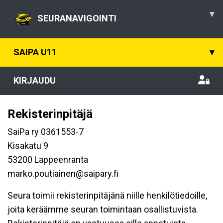
▾
SEURANAVIGOINTI
SAIPA U11
▾
KIRJAUDU
Rekisterinpitäjä
SaiPa ry 0361553-7
Kisakatu 9
53200 Lappeenranta
marko.poutiainen@saipary.fi
Seura toimii rekisterinpitäjänä niille henkilötiedoille,
joita keräämme seuran toimintaan osallistuvista.