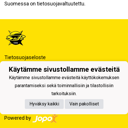
Suomessa on tietosuojavaltuutettu.
Tietosuojaseloste
Käytämme sivustollamme evästeitä
Saimaan Pallo - SaiPa ry
Käynti- ja postiosoite ja Laskutustiedot
Käytämme sivustollamme evästeitä käyttökokemuksen
parantamiseksi sekä toiminnallisiin ja tilastollisiin
tarkoituksiin.
Hyväksy kaikki
Vain pakolliset
Powered by