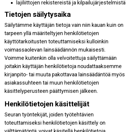
lajiliittojen rekistereistä ja kilpailujärjestelmistä
Tietojen säilytysaika
Säilytämme käyttäjän tietoja vain niin kauan kuin on
tarpeen yllä määriteltyjen henkilötietojen
käyttötarkoitusten toteuttamiseksi kulloinkin
voimassaolevan lainsäädännön mukaisesti.
Voimme kuitenkin olla velvoitettuja säilyttämään
joitakin käyttäjän henkilötietoja noudattaaksemme
kirjanpito- tai muuta pakottavaa lainsäädäntöä myös
asiakassuhteen tai muun henkilötietojen
käsittelyperusteen päättymisen jälkeen.
Henkilötietojen käsittelijät
Seuran työntekijät, joiden työtehtävien
toteuttamiseksi henkilötietojen käsittely on
välttämätöntä, voivat käsitellä henkilötietoja