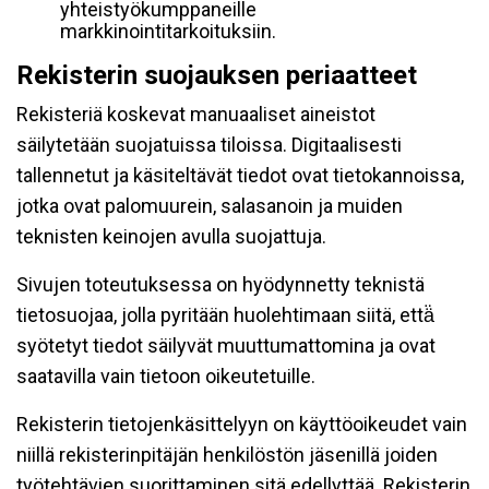
yhteistyökumppaneille
markkinointitarkoituksiin.
Rekisterin suojauksen periaatteet
Rekisteriä koskevat manuaaliset aineistot
säilytetään suojatuissa tiloissa. Digitaalisesti
tallennetut ja käsiteltävät tiedot ovat tietokannoissa,
jotka ovat palomuurein, salasanoin ja muiden
teknisten keinojen avulla suojattuja.
Sivujen toteutuksessa on hyödynnetty teknistä
tietosuojaa, jolla pyritään huolehtimaan siitä, että̈
syötetyt tiedot säilyvät muuttumattomina ja ovat
saatavilla vain tietoon oikeutetuille.
Rekisterin tietojenkäsittelyyn on käyttöoikeudet vain
niillä rekisterinpitäjän henkilöstön jäsenillä joiden
työtehtävien suorittaminen sitä edellyttää. Rekisterin