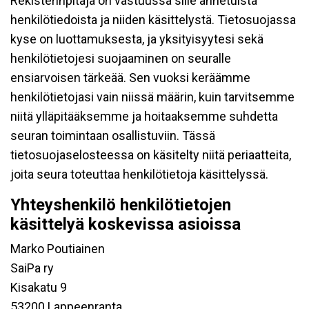
Rekisterinpitäjä on vastuussa sille annetuista
henkilötiedoista ja niiden käsittelystä. Tietosuojassa
kyse on luottamuksesta, ja yksityisyytesi sekä
henkilötietojesi suojaaminen on seuralle
ensiarvoisen tärkeää. Sen vuoksi keräämme
henkilötietojasi vain niissä määrin, kuin tarvitsemme
niitä ylläpitääksemme ja hoitaaksemme suhdetta
seuran toimintaan osallistuviin. Tässä
tietosuojaselosteessa on käsitelty niitä periaatteita,
joita seura toteuttaa henkilötietoja käsittelyssä.
Yhteyshenkilö henkilötietojen
käsittelyä koskevissa asioissa
Marko Poutiainen
SaiPa ry
Kisakatu 9
53200 Lappeenranta