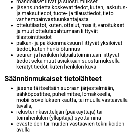
mahdolliset luvat ja suostumukset
jäsensuhdetta koskevat tiedot, kuten, laskutus-
ja maksutiedot, tuote- ja tilaustiedot, tieto
vanhempainvastuunkantajasta
ottelutilastot, kuten, ottelut, maalit, varoitukset
ja muut ottelutapahtumaan liittyvät
tilastointitiedot
palkan- ja palkkionmaksuun liittyvät yksilöivät
tiedot, kuten henkilötunnus
seuran ja henkilön kilpailutoimintaan liittyvät
tiedot sekä muut asiakkaan suostumuksella
kerätyt tiedot, kuten henkilön kuva
Säännönmukaiset tietolähteet
jäseneltä itseltään suoraan järjestelmään,
sähköpostitse, puhelimitse, lomakkeella,
mobiilisovelluksen kautta, tai muulla vastaavalla
tavalla,
rekisterinkäsittelijän (pääkäyttäjä) tai
toimihenkilön (ylläpitäjä) syöttäminä
evästeiden tai muiden vastaavien tekniikoiden
avulla