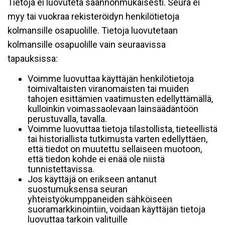
Tietoja ei luovuteta säännönmukaisesti. Seura ei
myy tai vuokraa rekisteröidyn henkilötietoja
kolmansille osapuolille. Tietoja luovutetaan
kolmansille osapuolille vain seuraavissa
tapauksissa:
Voimme luovuttaa käyttäjän henkilötietoja
toimivaltaisten viranomaisten tai muiden
tahojen esittämien vaatimusten edellyttämällä,
kulloinkin voimassaolevaan lainsäädäntöön
perustuvalla, tavalla.
Voimme luovuttaa tietoja tilastollista, tieteellistä
tai historiallista tutkimusta varten edellyttäen,
että tiedot on muutettu sellaiseen muotoon,
että tiedon kohde ei enää ole niistä
tunnistettavissa.
Jos käyttäjä on erikseen antanut
suostumuksensa seuran
yhteistyökumppaneiden sähköiseen
suoramarkkinointiin, voidaan käyttäjän tietoja
luovuttaa tarkoin valituille