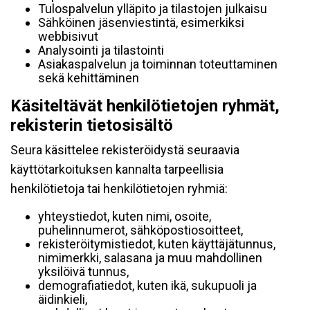
Tulospalvelun ylläpito ja tilastojen julkaisu
Sähköinen jäsenviestintä, esimerkiksi
webbisivut
Analysointi ja tilastointi
Asiakaspalvelun ja toiminnan toteuttaminen
sekä kehittäminen
Käsiteltävät henkilötietojen ryhmät,
rekisterin tietosisältö
Seura käsittelee rekisteröidystä seuraavia
käyttötarkoituksen kannalta tarpeellisia
henkilötietoja tai henkilötietojen ryhmiä:
yhteystiedot, kuten nimi, osoite,
puhelinnumerot, sähköpostiosoitteet,
rekisteröitymistiedot, kuten käyttäjätunnus,
nimimerkki, salasana ja muu mahdollinen
yksilöivä tunnus,
demografiatiedot, kuten ikä, sukupuoli ja
äidinkieli,