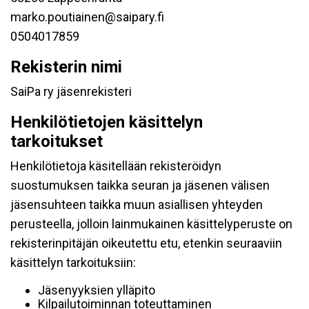
marko.poutiainen@saipary.fi
0504017859
Rekisterin nimi
SaiPa ry jäsenrekisteri
Henkilötietojen käsittelyn
tarkoitukset
Henkilötietoja käsitellään rekisteröidyn
suostumuksen taikka seuran ja jäsenen välisen
jäsensuhteen taikka muun asiallisen yhteyden
perusteella, jolloin lainmukainen käsittelyperuste on
rekisterinpitäjän oikeutettu etu, etenkin seuraaviin
käsittelyn tarkoituksiin:
Jäsenyyksien ylläpito
Kilpailutoiminnan toteuttaminen