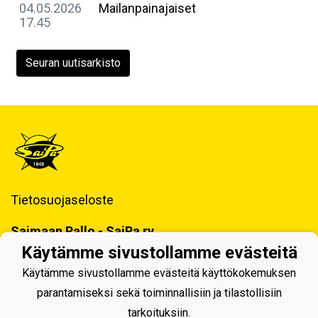
04.05.2026
Mailanpainajaiset
17.45
Seuran uutisarkisto
Tietosuojaseloste
Saimaan Pallo - SaiPa ry
Käynti- ja postiosoite ja Laskutustiedot
Käytämme sivustollamme evästeitä
Käytämme sivustollamme evästeitä käyttökokemuksen
parantamiseksi sekä toiminnallisiin ja tilastollisiin
tarkoituksiin.