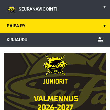
▾
SEURANAVIGOINTI
SAIPA RY
▾
KIRJAUDU