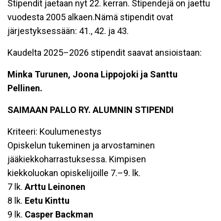
Stipendit jaetaan nyt 22. kerran. Stipendejä on jaettu
vuodesta 2005 alkaen.Nämä stipendit ovat
järjestyksessään: 41., 42. ja 43.
Kaudelta 2025–2026 stipendit saavat ansioistaan:
Minka Turunen, Joona Lippojoki ja Santtu
Pellinen.
SAIMAAN PALLO RY. ALUMNIN STIPENDI
Kriteeri: Koulumenestys
Opiskelun tukeminen ja arvostaminen
jääkiekkoharrastuksessa. Kimpisen
kiekkoluokan opiskelijoille 7.–9. lk.
7 lk.
Arttu Leinonen
8 lk.
Eetu Kinttu
9 lk.
Casper Backman