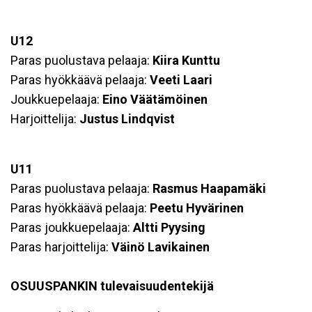
U12
Paras puolustava pelaaja:
Kiira Kunttu
Paras hyökkäävä pelaaja:
Veeti Laari
Joukkuepelaaja:
Eino Väätämöinen
Harjoittelija:
Justus Lindqvist
U11
Paras puolustava pelaaja:
Rasmus Haapamäki
Paras hyökkäävä pelaaja:
Peetu Hyvärinen
Paras joukkuepelaaja:
Altti Pyysing
Paras harjoittelija:
Väinö Lavikainen
OSUUSPANKIN tulevaisuudentekijä