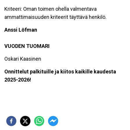
Kriteeri: Oman toimen ohella valmentava
ammattimaisuuden kriteerit täyttävä henkilö.
Anssi Löfman
VUODEN TUOMARI
Oskari Kaasinen
Onnittelut palkituille ja kiitos kaikille kaudesta
2025-2026!