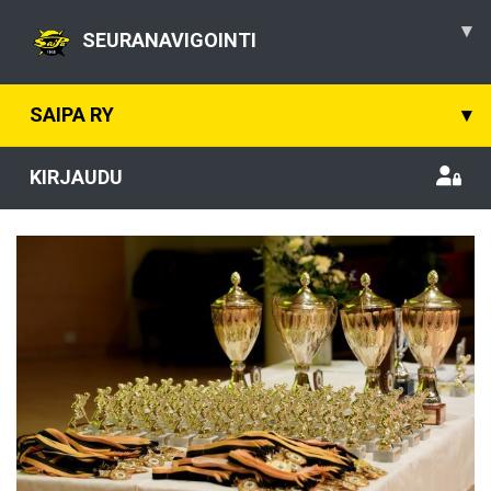
▾
SEURANAVIGOINTI
SAIPA RY
▾
KIRJAUDU