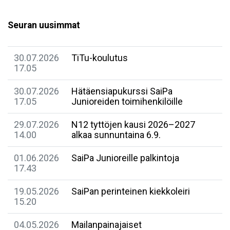
Seuran uusimmat
30.07.2026
TiTu-koulutus
17.05
30.07.2026
Hätäensiapukurssi SaiPa
17.05
Junioreiden toimihenkilöille
29.07.2026
N12 tyttöjen kausi 2026–2027
14.00
alkaa sunnuntaina 6.9.
01.06.2026
SaiPa Junioreille palkintoja
17.43
19.05.2026
SaiPan perinteinen kiekkoleiri
15.20
04.05.2026
Mailanpainajaiset