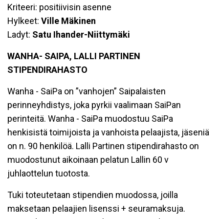
Kriteeri: positiivisin asenne
Hylkeet:
Ville Mäkinen
Ladyt:
Satu Ihander-Niittymäki
WANHA- SAIPA, LALLI PARTINEN
STIPENDIRAHASTO
Wanha - SaiPa on ”vanhojen” Saipalaisten
perinneyhdistys, joka pyrkii vaalimaan SaiPan
perinteitä. Wanha - SaiPa muodostuu SaiPa
henkisistä toimijoista ja vanhoista pelaajista, jäseniä
on n. 90 henkilöä. Lalli Partinen stipendirahasto on
muodostunut aikoinaan pelatun Lallin 60 v
juhlaottelun tuotosta.
Tuki toteutetaan stipendien muodossa, joilla
maksetaan pelaajien lisenssi + seuramaksuja.