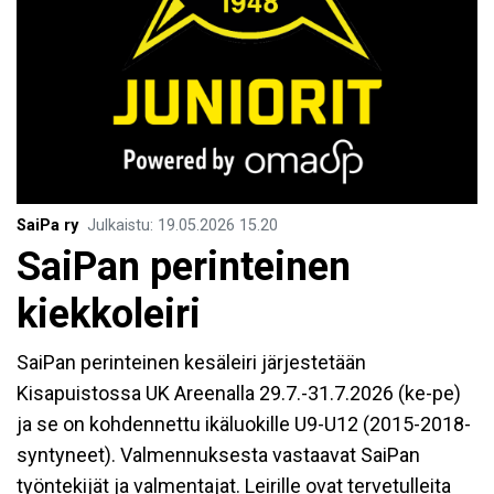
SaiPa ry
Julkaistu
:
19.05.2026
15.20
SaiPan perinteinen
kiekkoleiri
SaiPan perinteinen kesäleiri järjestetään
Kisapuistossa UK Areenalla 29.7.-31.7.2026 (ke-pe)
ja se on kohdennettu ikäluokille U9-U12 (2015-2018-
syntyneet). Valmennuksesta vastaavat SaiPan
työntekijät ja valmentajat. Leirille ovat tervetulleita