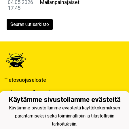
04.05.2026
Mailanpainajaiset
17.45
Seuran uutisarkisto
Tietosuojaseloste
Saimaan Pallo - SaiPa ry
Käynti- ja postiosoite ja Laskutustiedot
Käytämme sivustollamme evästeitä
Käytämme sivustollamme evästeitä käyttökokemuksen
parantamiseksi sekä toiminnallisiin ja tilastollisiin
tarkoituksiin.