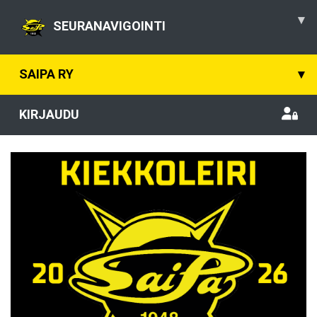
▾
SEURANAVIGOINTI
SAIPA RY
▾
KIRJAUDU