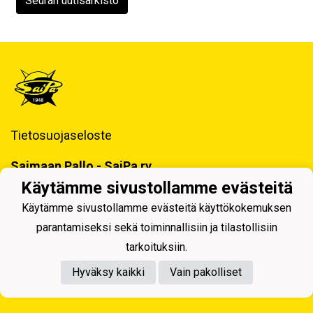
Seuran uutisarkisto
Tietosuojaseloste
Saimaan Pallo - SaiPa ry
Käynti- ja postiosoite ja Laskutustiedot
Käytämme sivustollamme evästeitä
Käytämme sivustollamme evästeitä käyttökokemuksen
parantamiseksi sekä toiminnallisiin ja tilastollisiin
tarkoituksiin.
Hyväksy kaikki
Vain pakolliset
Powered by