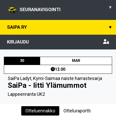
▾
SEURANAVIGOINTI
SAIPA RY
▾
KIRJAUDU
30
MAR
12.00
SaiPa Ladyt
,
Kymi-Saimaa naiste harrastesarja
SaiPa - Iitti Ylämummot
Lappeenranta UK2
Otteluennakko
Otteluraportti