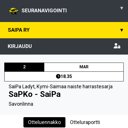
▾
SEURANAVIGOINTI
SAIPA RY
▾
KIRJAUDU
2
MAR
18.35
SaiPa Ladyt
,
Kymi-Saimaa naiste harrastesarja
SaPKo - SaiPa
Savonlinna
Otteluennakko
Otteluraportti