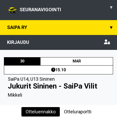
▾
SEURANAVIGOINTI
SAIPA RY
▾
KIRJAUDU
30
MAR
15.10
SaiPa U14
,
U13 Sininen
Jukurit Sininen - SaiPa Vilit
Mikkeli
Otteluennakko
Otteluraportti