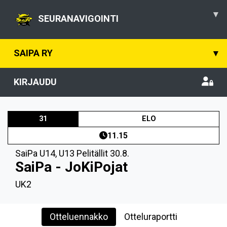
▾
SEURANAVIGOINTI
SAIPA RY
▾
KIRJAUDU
31
ELO
11.15
SaiPa U14
,
U13 Pelitällit 30.8.
SaiPa - JoKiPojat
UK2
Otteluennakko
Otteluraportti