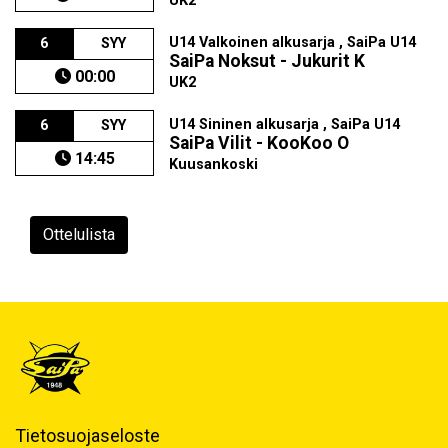
UK2
U14 Valkoinen alkusarja , SaiPa U14
6
SYY
SaiPa Noksut - Jukurit K
00:00
UK2
U14 Sininen alkusarja , SaiPa U14
6
SYY
SaiPa Vilit - KooKoo O
14:45
Kuusankoski
Ottelulista
Tietosuojaseloste