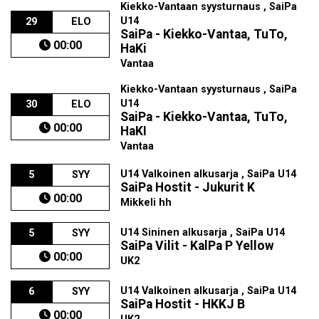
Kiekko-Vantaan syysturnaus , SaiPa
U14
29
ELO
SaiPa - Kiekko-Vantaa, TuTo,
00:00
HaKi
Vantaa
Kiekko-Vantaan syysturnaus , SaiPa
U14
30
ELO
SaiPa - Kiekko-Vantaa, TuTo,
00:00
HaKI
Vantaa
U14 Valkoinen alkusarja , SaiPa U14
5
SYY
SaiPa Hostit - Jukurit K
00:00
Mikkeli hh
U14 Sininen alkusarja , SaiPa U14
5
SYY
SaiPa Vilit - KalPa P Yellow
00:00
UK2
U14 Valkoinen alkusarja , SaiPa U14
6
SYY
SaiPa Hostit - HKKJ B
00:00