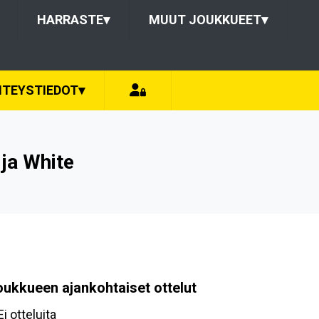
HARRASTE
▾
MUUT JOUKKUEET
▾
HTEYSTIEDOT
▾
 ja White
oukkueen ajankohtaiset ottelut
Ei otteluita