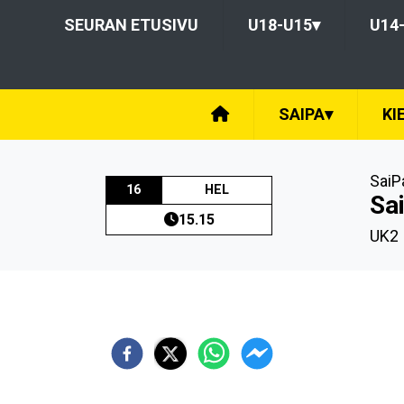
SEURAN ETUSIVU
U18-U15
▾
U14
SAIPA
▾
KI
SaiP
16
HEL
Sai
15.15
UK2