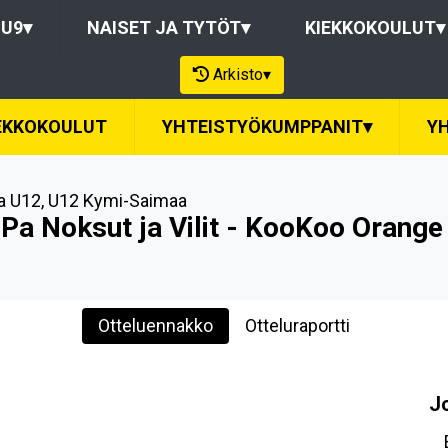
-U9
▾
NAISET JA TYTÖT
▾
KIEKKOKOULUT
▾
Arkisto
▾
EKKOKOULUT
YHTEISTYÖKUMPPANIT
▾
Y
a U12
,
U12 Kymi-Saimaa
Pa Noksut ja Vilit - KooKoo Orange
Otteluennakko
Otteluraportti
J