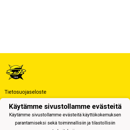
Tietosuojaseloste
Saimaan Pallo - SaiPa ry
Käytämme sivustollamme evästeitä
Käynti- ja postiosoite ja Laskutustiedot
Käytämme sivustollamme evästeitä käyttökokemuksen
parantamiseksi sekä toiminnallisiin ja tilastollisiin