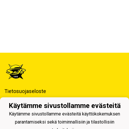
Tietosuojaseloste
Saimaan Pallo - SaiPa ry
Käytämme sivustollamme evästeitä
Käynti- ja postiosoite ja Laskutustiedot
Käytämme sivustollamme evästeitä käyttökokemuksen
parantamiseksi sekä toiminnallisiin ja tilastollisiin