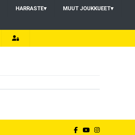
HARRASTE
▾
MUUT JOUKKUEET
▾