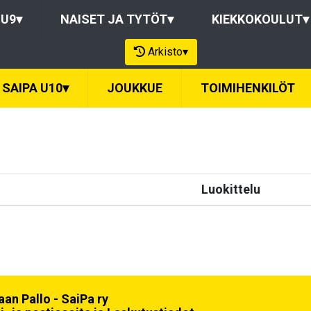
-U9
▾
NAISET JA TYTÖT
▾
KIEKKOKOULUT
▾
Arkisto
▾
SAIPA U10
▾
JOUKKUE
TOIMIHENKILÖT
Luokittelu
an Pallo - SaiPa ry