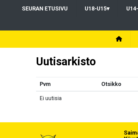
SEURAN ETUSIVU
U18-U15
▾
U14
Uutisarkisto
Pvm
Otsikko
Ei uutisia
Saima