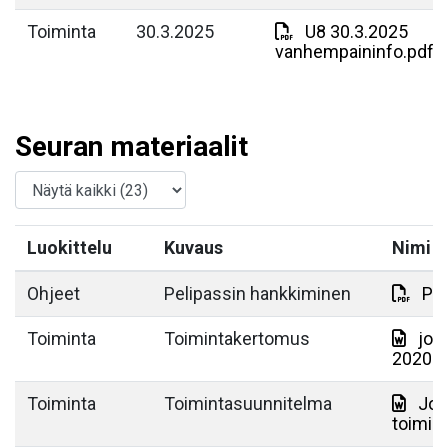
Toiminta
30.3.2025
U8 30.3.2025
vanhempaininfo.pdf
Seuran materiaalit
Luokittelu
Kuvaus
Nimi
Ohjeet
Pelipassin hankkiminen
Pro
Toiminta
Toimintakertomus
jou
2020.d
Toiminta
Toimintasuunnitelma
Jou
toimin