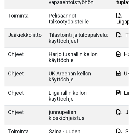
vapaaehtoistyöhön
tuplat
Toiminta
Pelisäännöt
talkootyöpisteille
Liigape
Jääkiekkoliitto
Tilastointi ja tulospalvelu:
TiT
käyttöohjeet.
Ohjeet
Harjoitushallin kellon
Har
käyttöohje
Ohjeet
UK Areenan kellon
UK 
käyttöohje
Ohjeet
Liigahallin kellon
Lii
käyttöohje
Ohjeet
junnupelien
Jun
kioskiohjeistus
Toiminta
Saipa - uuden
Sai