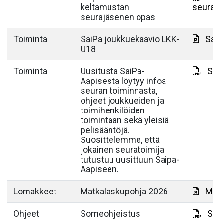
keltamustan
seuraj
seurajäsenen opas
Toiminta
SaiPa joukkuekaavio LKK-
Sai
U18
Toiminta
Uusitusta SaiPa-
Sai
Aapisesta löytyy infoa
seuran toiminnasta,
ohjeet joukkueiden ja
toimihenkilöiden
toimintaan sekä yleisiä
pelisääntöjä.
Suosittelemme, että
jokainen seuratoimija
tutustuu uusittuun Saipa-
Aapiseen.
Lomakkeet
Matkalaskupohja 2026
Mat
Ohjeet
Someohjeistus
So