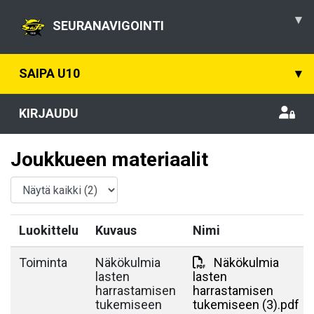
▾
SEURANAVIGOINTI
SAIPA U10
▾
KIRJAUDU
Joukkueen materiaalit
Luokittelu
Kuvaus
Nimi
Toiminta
Näkökulmia
Näkökulmia
lasten
lasten
harrastamisen
harrastamisen
tukemiseen
tukemiseen (3).pdf