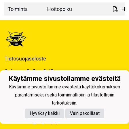
Toiminta
Hoitopolku
Hoi
Tietosuojaseloste
Saimaan Pallo - SaiPa ry
Käynti- ja postiosoite ja Laskutustiedot
Käytämme sivustollamme evästeitä
Käytämme sivustollamme evästeitä käyttökokemuksen
parantamiseksi sekä toiminnallisiin ja tilastollisiin
tarkoituksiin.
Hyväksy kaikki
Vain pakolliset
Powered by