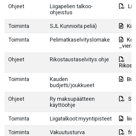
Ohjeet
Liigapelien talkoo-
Lii
ohjeistus
Toiminta
SJL Kunnioita peliä)
Kun
Toiminta
Pelimatkaselvityslomake
Kop
_viera
Ohjeet
Rikostaustaselvitys ohje
Rikost
Toiminta
Kauden
Bud
budjetti/joukkueet
Ohjeet
Ry maksupäätteen
Su
käyttöohje
Toiminta
Liigatalkoot:myyntipisteet
lii
Toiminta
Vakuutusturva
f6f