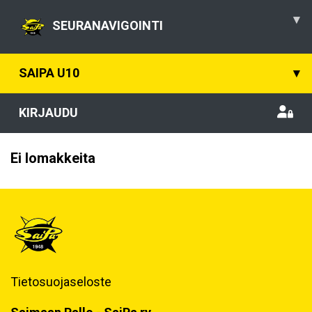
▾
SEURANAVIGOINTI
SAIPA U10
▾
KIRJAUDU
Ei lomakkeita
Tietosuojaseloste