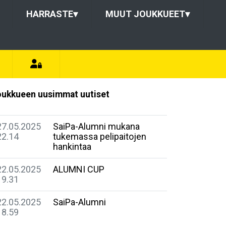
HARRASTE
▾
MUUT JOUKKUEET
▾
ukkueen uusimmat uutiset
27.05.2025
SaiPa-Alumni mukana
22.14
tukemassa pelipaitojen
hankintaa
22.05.2025
ALUMNI CUP
19.31
22.05.2025
SaiPa-Alumni
18.59