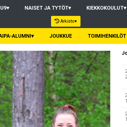
-U9
▾
NAISET JA TYTÖT
▾
KIEKKOKOULUT
▾
Arkisto
▾
AIPA-ALUMNI
▾
JOUKKUE
TOIMIHENKILÖT
Jo