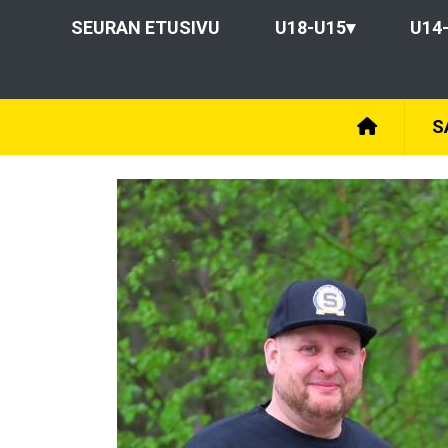
SEURAN ETUSIVU
U18-U15
▾
U14
S