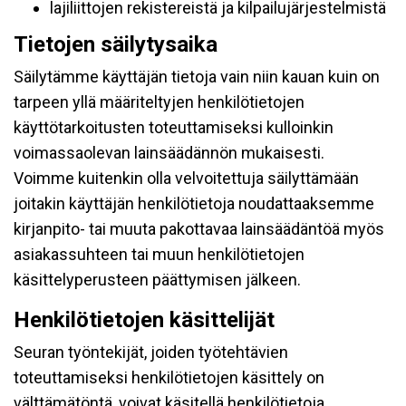
lajiliittojen rekistereistä ja kilpailujärjestelmistä
Tietojen säilytysaika
Säilytämme käyttäjän tietoja vain niin kauan kuin on
tarpeen yllä määriteltyjen henkilötietojen
käyttötarkoitusten toteuttamiseksi kulloinkin
voimassaolevan lainsäädännön mukaisesti.
Voimme kuitenkin olla velvoitettuja säilyttämään
joitakin käyttäjän henkilötietoja noudattaaksemme
kirjanpito- tai muuta pakottavaa lainsäädäntöä myös
asiakassuhteen tai muun henkilötietojen
käsittelyperusteen päättymisen jälkeen.
Henkilötietojen käsittelijät
Seuran työntekijät, joiden työtehtävien
toteuttamiseksi henkilötietojen käsittely on
välttämätöntä, voivat käsitellä henkilötietoja