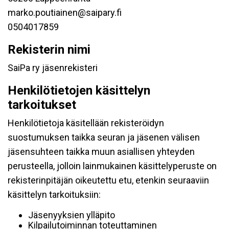
marko.poutiainen@saipary.fi
0504017859
Rekisterin nimi
SaiPa ry jäsenrekisteri
Henkilötietojen käsittelyn
tarkoitukset
Henkilötietoja käsitellään rekisteröidyn
suostumuksen taikka seuran ja jäsenen välisen
jäsensuhteen taikka muun asiallisen yhteyden
perusteella, jolloin lainmukainen käsittelyperuste on
rekisterinpitäjän oikeutettu etu, etenkin seuraaviin
käsittelyn tarkoituksiin:
Jäsenyyksien ylläpito
Kilpailutoiminnan toteuttaminen