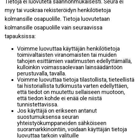
Tietoja ei luovuteta säännönmukaisesti. Seura ei
myy tai vuokraa rekisteröidyn henkilötietoja
kolmansille osapuolille. Tietoja luovutetaan
kolmansille osapuolille vain seuraavissa
tapauksissa:
Voimme luovuttaa käyttäjän henkilötietoja
toimivaltaisten viranomaisten tai muiden
tahojen esittämien vaatimusten edellyttämällä,
kulloinkin voimassaolevaan lainsäädäntöön
perustuvalla, tavalla.
Voimme luovuttaa tietoja tilastollista, tieteellistä
tai historiallista tutkimusta varten edellyttäen,
että tiedot on muutettu sellaiseen muotoon,
että tiedon kohde ei enää ole niistä
tunnistettavissa.
Jos käyttäjä on erikseen antanut
suostumuksensa seuran
yhteistyökumppaneiden sähköiseen
suoramarkkinointiin, voidaan käyttäjän tietoja
luovuttaa tarkoin valituille