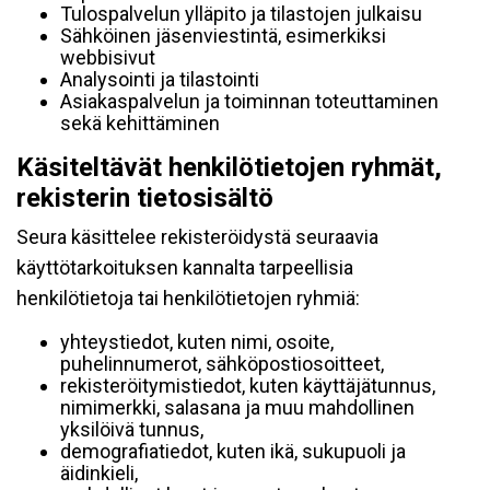
Tulospalvelun ylläpito ja tilastojen julkaisu
Sähköinen jäsenviestintä, esimerkiksi
webbisivut
Analysointi ja tilastointi
Asiakaspalvelun ja toiminnan toteuttaminen
sekä kehittäminen
Käsiteltävät henkilötietojen ryhmät,
rekisterin tietosisältö
Seura käsittelee rekisteröidystä seuraavia
käyttötarkoituksen kannalta tarpeellisia
henkilötietoja tai henkilötietojen ryhmiä:
yhteystiedot, kuten nimi, osoite,
puhelinnumerot, sähköpostiosoitteet,
rekisteröitymistiedot, kuten käyttäjätunnus,
nimimerkki, salasana ja muu mahdollinen
yksilöivä tunnus,
demografiatiedot, kuten ikä, sukupuoli ja
äidinkieli,