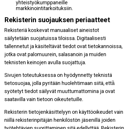
yhteistyökumppaneille
markkinointitarkoituksiin.
Rekisterin suojauksen periaatteet
Rekisteriä koskevat manuaaliset aineistot
säilytetään suojatuissa tiloissa. Digitaalisesti
tallennetut ja käsiteltävät tiedot ovat tietokannoissa,
jotka ovat palomuurein, salasanoin ja muiden
teknisten keinojen avulla suojattuja.
Sivujen toteutuksessa on hyödynnetty teknistä
tietosuojaa, jolla pyritään huolehtimaan siitä, että̈
syötetyt tiedot säilyvät muuttumattomina ja ovat
saatavilla vain tietoon oikeutetuille.
Rekisterin tietojenkäsittelyyn on käyttöoikeudet vain
niillä rekisterinpitäjän henkilöstön jäsenillä joiden
työtehtävien suorittaminen sitä edellyttää. Rekisterin