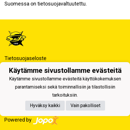
Suomessa on tietosuojavaltuutettu.
Tietosuojaseloste
Käytämme sivustollamme evästeitä
Saimaan Pallo - SaiPa ry
Käynti- ja postiosoite ja Laskutustiedot
Käytämme sivustollamme evästeitä käyttökokemuksen
parantamiseksi sekä toiminnallisiin ja tilastollisiin
tarkoituksiin.
Hyväksy kaikki
Vain pakolliset
Powered by