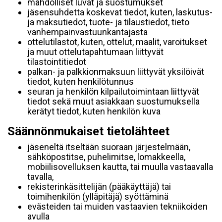
mahdolliset luvat ja suostumukset
jäsensuhdetta koskevat tiedot, kuten, laskutus-
ja maksutiedot, tuote- ja tilaustiedot, tieto
vanhempainvastuunkantajasta
ottelutilastot, kuten, ottelut, maalit, varoitukset
ja muut ottelutapahtumaan liittyvät
tilastointitiedot
palkan- ja palkkionmaksuun liittyvät yksilöivät
tiedot, kuten henkilötunnus
seuran ja henkilön kilpailutoimintaan liittyvät
tiedot sekä muut asiakkaan suostumuksella
kerätyt tiedot, kuten henkilön kuva
Säännönmukaiset tietolähteet
jäseneltä itseltään suoraan järjestelmään,
sähköpostitse, puhelimitse, lomakkeella,
mobiilisovelluksen kautta, tai muulla vastaavalla
tavalla,
rekisterinkäsittelijän (pääkäyttäjä) tai
toimihenkilön (ylläpitäjä) syöttäminä
evästeiden tai muiden vastaavien tekniikoiden
avulla