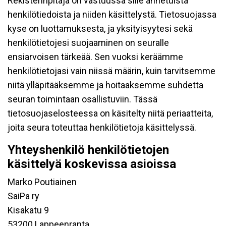
Rekisterinpitäjä on vastuussa sille annetuista
henkilötiedoista ja niiden käsittelystä. Tietosuojassa
kyse on luottamuksesta, ja yksityisyytesi sekä
henkilötietojesi suojaaminen on seuralle
ensiarvoisen tärkeää. Sen vuoksi keräämme
henkilötietojasi vain niissä määrin, kuin tarvitsemme
niitä ylläpitääksemme ja hoitaaksemme suhdetta
seuran toimintaan osallistuviin. Tässä
tietosuojaselosteessa on käsitelty niitä periaatteita,
joita seura toteuttaa henkilötietoja käsittelyssä.
Yhteyshenkilö henkilötietojen
käsittelyä koskevissa asioissa
Marko Poutiainen
SaiPa ry
Kisakatu 9
53200 Lappeenranta