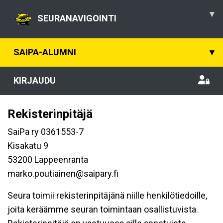
▾
SEURANAVIGOINTI
SAIPA-ALUMNI
▾
KIRJAUDU
Rekisterinpitäjä
SaiPa ry 0361553-7
Kisakatu 9
53200 Lappeenranta
marko.poutiainen@saipary.fi
Seura toimii rekisterinpitäjänä niille henkilötiedoille,
joita keräämme seuran toimintaan osallistuvista.