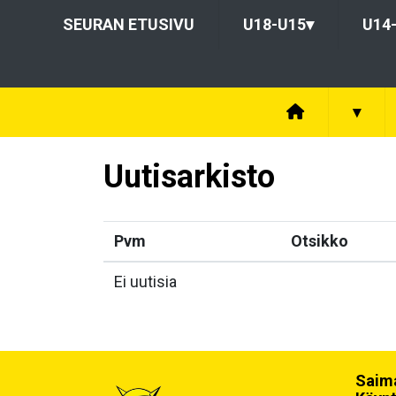
SEURAN ETUSIVU
U18-U15
▾
U14
▾
Uutisarkisto
Pvm
Otsikko
Ei uutisia
Saima