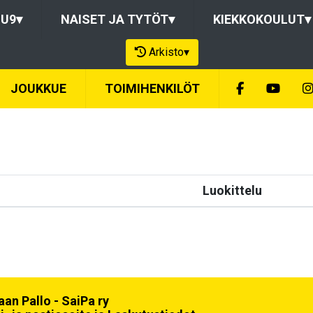
-U9
▾
NAISET JA TYTÖT
▾
KIEKKOKOULUT
▾
Arkisto
▾
JOUKKUE
TOIMIHENKILÖT
Luokittelu
an Pallo - SaiPa ry