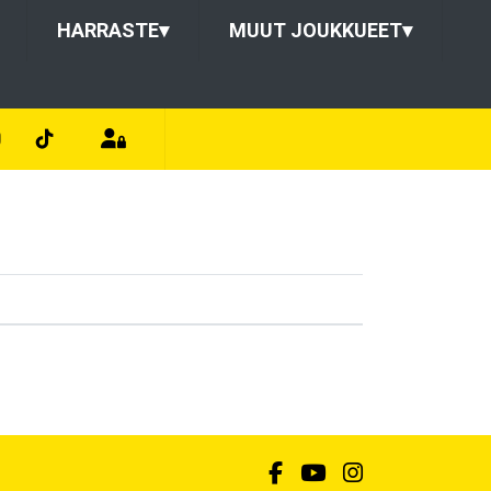
HARRASTE
▾
MUUT JOUKKUEET
▾