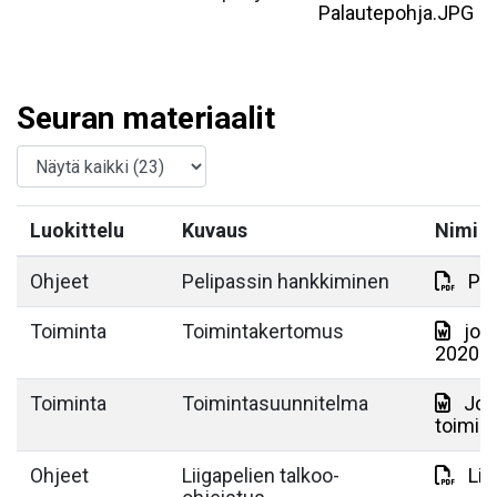
Palautepohja.JPG
Seuran materiaalit
Luokittelu
Kuvaus
Nimi
Ohjeet
Pelipassin hankkiminen
Pro
Toiminta
Toimintakertomus
jou
2020.d
Toiminta
Toimintasuunnitelma
Jou
toimin
Ohjeet
Liigapelien talkoo-
Lii