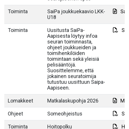
Toiminta
SaiPa joukkuekaavio LKK-
Sai
U18
Toiminta
Uusitusta SaiPa-
Sai
Aapisesta löytyy infoa
seuran toiminnasta,
ohjeet joukkueiden ja
toimihenkilöiden
toimintaan sekä yleisiä
pelisääntöjä.
Suosittelemme, että
jokainen seuratoimija
tutustuu uusittuun Saipa-
Aapiseen.
Lomakkeet
Matkalaskupohja 2026
Mat
Ohjeet
Someohjeistus
So
Toiminta
Hoitopolku
Hoi