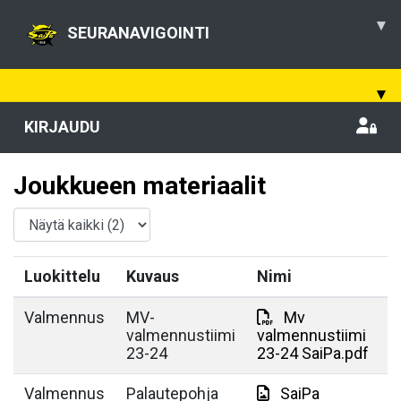
▾
SEURANAVIGOINTI
▾
KIRJAUDU
Joukkueen materiaalit
Luokittelu
Kuvaus
Nimi
Valmennus
MV-
Mv
valmennustiimi
valmennustiimi
23-24
23-24 SaiPa.pdf
Valmennus
Palautepohja
SaiPa