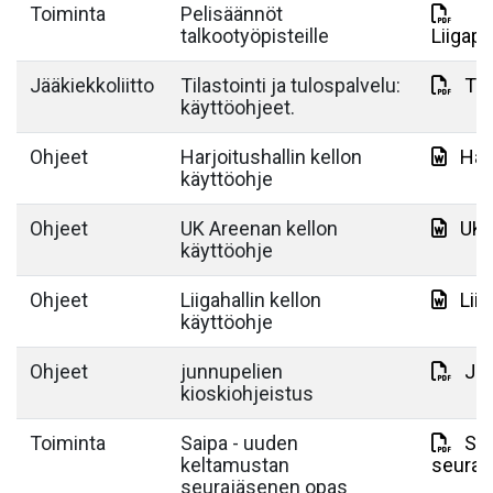
Toiminta
Pelisäännöt
talkootyöpisteille
Liigape
Jääkiekkoliitto
Tilastointi ja tulospalvelu:
TiT
käyttöohjeet.
Ohjeet
Harjoitushallin kellon
Har
käyttöohje
Ohjeet
UK Areenan kellon
UK 
käyttöohje
Ohjeet
Liigahallin kellon
Lii
käyttöohje
Ohjeet
junnupelien
Jun
kioskiohjeistus
Toiminta
Saipa - uuden
Sai
keltamustan
seuraj
seurajäsenen opas