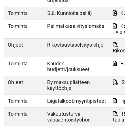
ohjeistus
Toiminta
SJL Kunnioita peliä)
Kun
Toiminta
Pelimatkaselvityslomake
Kop
_viera
Ohjeet
Rikostaustaselvitys ohje
Rikost
Toiminta
Kauden
Bud
budjetti/joukkueet
Ohjeet
Ry maksupäätteen
Su
käyttöohje
Toiminta
Liigatalkoot:myyntipisteet
lii
Toiminta
Vakuutusturva
f6f
vapaaehtoistyöhön
tuplat