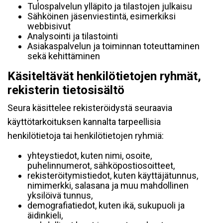
Tulospalvelun ylläpito ja tilastojen julkaisu
Sähköinen jäsenviestintä, esimerkiksi
webbisivut
Analysointi ja tilastointi
Asiakaspalvelun ja toiminnan toteuttaminen
sekä kehittäminen
Käsiteltävät henkilötietojen ryhmät,
rekisterin tietosisältö
Seura käsittelee rekisteröidystä seuraavia
käyttötarkoituksen kannalta tarpeellisia
henkilötietoja tai henkilötietojen ryhmiä:
yhteystiedot, kuten nimi, osoite,
puhelinnumerot, sähköpostiosoitteet,
rekisteröitymistiedot, kuten käyttäjätunnus,
nimimerkki, salasana ja muu mahdollinen
yksilöivä tunnus,
demografiatiedot, kuten ikä, sukupuoli ja
äidinkieli,