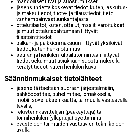
mahdolliset luvat ja suostumukset
jäsensuhdetta koskevat tiedot, kuten, laskutus-
ja maksutiedot, tuote- ja tilaustiedot, tieto
vanhempainvastuunkantajasta
ottelutilastot, kuten, ottelut, maalit, varoitukset
ja muut ottelutapahtumaan liittyvät
tilastointitiedot
palkan- ja palkkionmaksuun liittyvät yksilöivät
tiedot, kuten henkilötunnus
seuran ja henkilön kilpailutoimintaan liittyvät
tiedot sekä muut asiakkaan suostumuksella
kerätyt tiedot, kuten henkilön kuva
Säännönmukaiset tietolähteet
jäseneltä itseltään suoraan järjestelmään,
sähköpostitse, puhelimitse, lomakkeella,
mobiilisovelluksen kautta, tai muulla vastaavalla
tavalla,
rekisterinkäsittelijän (pääkäyttäjä) tai
toimihenkilön (ylläpitäjä) syöttäminä
evästeiden tai muiden vastaavien tekniikoiden
avulla