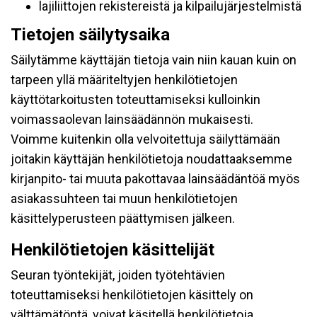
lajiliittojen rekistereistä ja kilpailujärjestelmistä
Tietojen säilytysaika
Säilytämme käyttäjän tietoja vain niin kauan kuin on
tarpeen yllä määriteltyjen henkilötietojen
käyttötarkoitusten toteuttamiseksi kulloinkin
voimassaolevan lainsäädännön mukaisesti.
Voimme kuitenkin olla velvoitettuja säilyttämään
joitakin käyttäjän henkilötietoja noudattaaksemme
kirjanpito- tai muuta pakottavaa lainsäädäntöä myös
asiakassuhteen tai muun henkilötietojen
käsittelyperusteen päättymisen jälkeen.
Henkilötietojen käsittelijät
Seuran työntekijät, joiden työtehtävien
toteuttamiseksi henkilötietojen käsittely on
välttämätöntä, voivat käsitellä henkilötietoja