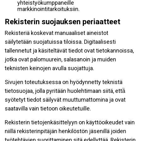
yhteistyökumppaneille
markkinointitarkoituksiin.
Rekisterin suojauksen periaatteet
Rekisteriä koskevat manuaaliset aineistot
säilytetään suojatuissa tiloissa. Digitaalisesti
tallennetut ja käsiteltävät tiedot ovat tietokannoissa,
jotka ovat palomuurein, salasanoin ja muiden
teknisten keinojen avulla suojattuja.
Sivujen toteutuksessa on hyödynnetty teknistä
tietosuojaa, jolla pyritään huolehtimaan siitä, että̈
syötetyt tiedot säilyvät muuttumattomina ja ovat
saatavilla vain tietoon oikeutetuille.
Rekisterin tietojenkäsittelyyn on käyttöoikeudet vain
niillä rekisterinpitäjän henkilöstön jäsenillä joiden
työtehtävien suorittaminen sitä edellyttää. Rekisterin