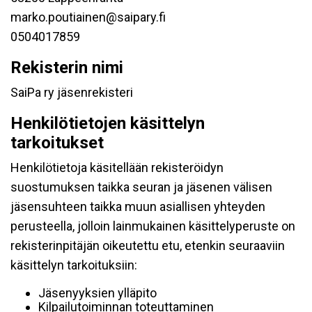
marko.poutiainen@saipary.fi
0504017859
Rekisterin nimi
SaiPa ry jäsenrekisteri
Henkilötietojen käsittelyn
tarkoitukset
Henkilötietoja käsitellään rekisteröidyn
suostumuksen taikka seuran ja jäsenen välisen
jäsensuhteen taikka muun asiallisen yhteyden
perusteella, jolloin lainmukainen käsittelyperuste on
rekisterinpitäjän oikeutettu etu, etenkin seuraaviin
käsittelyn tarkoituksiin:
Jäsenyyksien ylläpito
Kilpailutoiminnan toteuttaminen