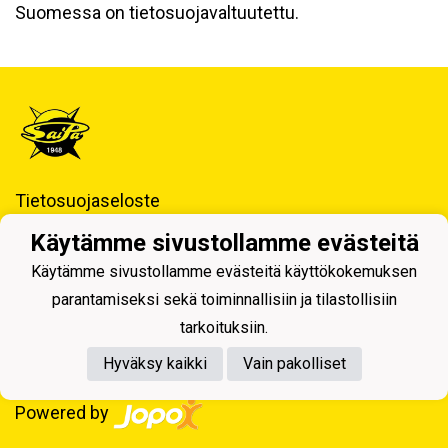
Suomessa on tietosuojavaltuutettu.
Tietosuojaseloste
Käytämme sivustollamme evästeitä
Saimaan Pallo - SaiPa ry
Käynti- ja postiosoite ja Laskutustiedot
Käytämme sivustollamme evästeitä käyttökokemuksen
parantamiseksi sekä toiminnallisiin ja tilastollisiin
tarkoituksiin.
Hyväksy kaikki
Vain pakolliset
Powered by