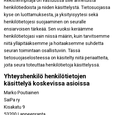
Rekisterinpitäjä on vastuussa sille annetuista
henkilötiedoista ja niiden käsittelystä. Tietosuojassa
kyse on luottamuksesta, ja yksityisyytesi sekä
henkilötietojesi suojaaminen on seuralle
ensiarvoisen tärkeää. Sen vuoksi keräämme
henkilötietojasi vain niissä määrin, kuin tarvitsemme
niitä ylläpitääksemme ja hoitaaksemme suhdetta
seuran toimintaan osallistuviin. Tässä
tietosuojaselosteessa on käsitelty niitä periaatteita,
joita seura toteuttaa henkilötietoja käsittelyssä.
Yhteyshenkilö henkilötietojen
käsittelyä koskevissa asioissa
Marko Poutiainen
SaiPa ry
Kisakatu 9
53200 Lappeenranta