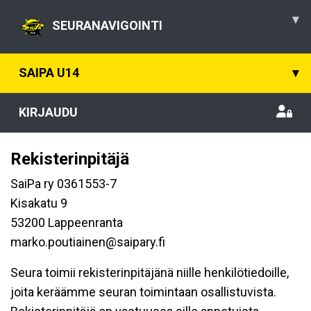
▾
SEURANAVIGOINTI
SAIPA U14
▾
KIRJAUDU
Rekisterinpitäjä
SaiPa ry 0361553-7
Kisakatu 9
53200 Lappeenranta
marko.poutiainen@saipary.fi
Seura toimii rekisterinpitäjänä niille henkilötiedoille,
joita keräämme seuran toimintaan osallistuvista.