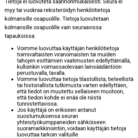
Tietoja ei luovuteta säännönmukaisesti. Seura ei
myy tai vuokraa rekisteröidyn henkilötietoja
kolmansille osapuolille. Tietoja luovutetaan
kolmansille osapuolille vain seuraavissa
tapauksissa:
Voimme luovuttaa käyttäjän henkilötietoja
toimivaltaisten viranomaisten tai muiden
tahojen esittämien vaatimusten edellyttämällä,
kulloinkin voimassaolevaan lainsäädäntöön
perustuvalla, tavalla.
Voimme luovuttaa tietoja tilastollista, tieteellistä
tai historiallista tutkimusta varten edellyttäen,
että tiedot on muutettu sellaiseen muotoon,
että tiedon kohde ei enää ole niistä
tunnistettavissa.
Jos käyttäjä on erikseen antanut
suostumuksensa seuran
yhteistyökumppaneiden sähköiseen
suoramarkkinointiin, voidaan käyttäjän tietoja
luovuttaa tarkoin valituille