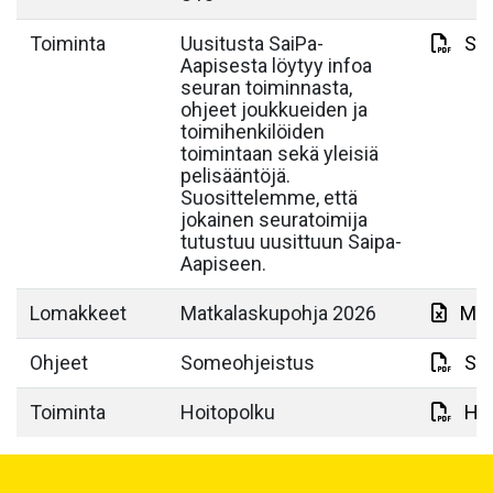
Toiminta
Uusitusta SaiPa-
Sai
Aapisesta löytyy infoa
seuran toiminnasta,
ohjeet joukkueiden ja
toimihenkilöiden
toimintaan sekä yleisiä
pelisääntöjä.
Suosittelemme, että
jokainen seuratoimija
tutustuu uusittuun Saipa-
Aapiseen.
Lomakkeet
Matkalaskupohja 2026
Mat
Ohjeet
Someohjeistus
So
Toiminta
Hoitopolku
Hoi