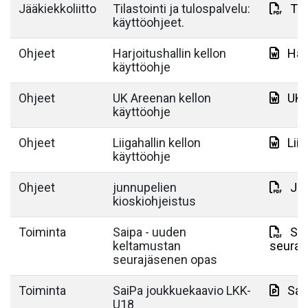
Jääkiekkoliitto
Tilastointi ja tulospalvelu:
TiT
käyttöohjeet.
Ohjeet
Harjoitushallin kellon
Har
käyttöohje
Ohjeet
UK Areenan kellon
UK 
käyttöohje
Ohjeet
Liigahallin kellon
Lii
käyttöohje
Ohjeet
junnupelien
Jun
kioskiohjeistus
Toiminta
Saipa - uuden
Sai
keltamustan
seuraj
seurajäsenen opas
Toiminta
SaiPa joukkuekaavio LKK-
Sai
U18