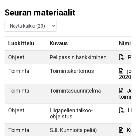
Seuran materiaalit
Luokittelu
Kuvaus
Nimi
Ohjeet
Pelipassin hankkiminen
Pro
Toiminta
Toimintakertomus
jou
2020.d
Toiminta
Toimintasuunnitelma
Jou
toimin
Ohjeet
Liigapelien talkoo-
Lii
ohjeistus
Toiminta
SJL Kunnioita peliä)
Kun