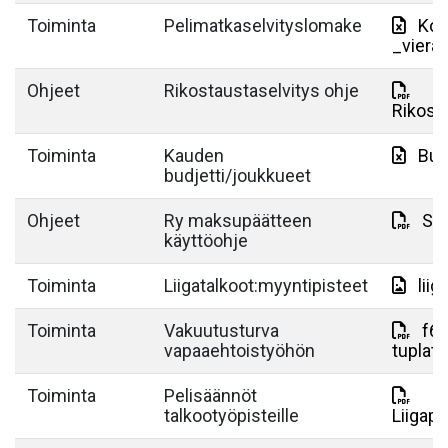
Toiminta
Pelimatkaselvityslomake
Kop
_viera
Ohjeet
Rikostaustaselvitys ohje
Rikost
Toiminta
Kauden
Bud
budjetti/joukkueet
Ohjeet
Ry maksupäätteen
Su
käyttöohje
Toiminta
Liigatalkoot:myyntipisteet
lii
Toiminta
Vakuutusturva
f6f
vapaaehtoistyöhön
tuplat
Toiminta
Pelisäännöt
talkootyöpisteille
Liigape