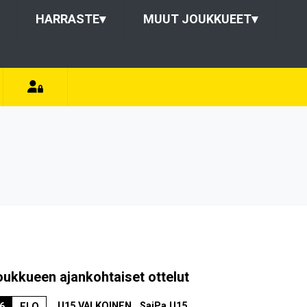
HARRASTE
▾
MUUT JOUKKUEET
▾
oukkueen ajankohtaiset ottelut
U15 VALKOINEN , SaiPa U15
6
ELO