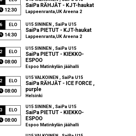
SaiPa RÄHJÄT - KJT-haukat
12:30
Lappeenranta,UK Areena 2
U15 SININEN , SaiPa U15
6
ELO
SaiPa PIETUT - KJT-haukat
14:30
Lappeenranta,UK Areena 2
U15 SININEN , SaiPa U15
2
ELO
SaiPa PIETUT - KIEKKO-
ESPOO
08:00
Espoo Matinkylän jäähalli
U15 VALKOINEN , SaiPa U15
2
ELO
SaiPa RÄHJÄT - ICE FORCE ,
purple
08:00
Helsinki
U15 SININEN , SaiPa U15
3
ELO
SaiPa PIETUT - KIEKKO-
ESPOO
08:00
Espoo Matinkylän jäähalli
U15 VALKOINEN , SaiPa U15