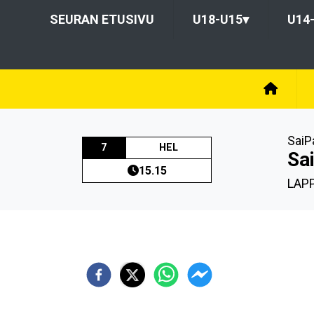
SEURAN ETUSIVU
U18-U15
▾
U14
SaiP
7
HEL
Sa
15.15
LAP