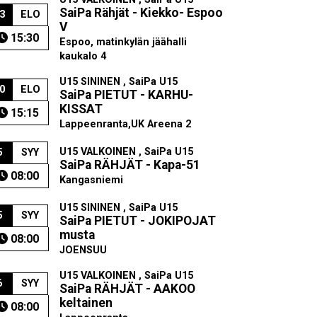
SaiPa Rähjät - Kiekko- Espoo
3
ELO
V
15:30
Espoo, matinkylän jäähalli
kaukalo 4
U15 SININEN , SaiPa U15
0
ELO
SaiPa PIETUT - KARHU-
KISSAT
15:15
Lappeenranta,UK Areena 2
U15 VALKOINEN , SaiPa U15
5
SYY
SaiPa RÄHJÄT - Kapa-51
08:00
Kangasniemi
U15 SININEN , SaiPa U15
5
SYY
SaiPa PIETUT - JOKIPOJAT
musta
08:00
JOENSUU
U15 VALKOINEN , SaiPa U15
6
SYY
SaiPa RÄHJÄT - AAKOO
keltainen
08:00