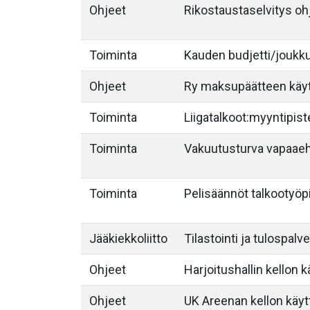
Ohjeet
Rikostaustaselvitys oh
Toiminta
Kauden budjetti/joukk
Ohjeet
Ry maksupäätteen käy
Toiminta
Liigatalkoot:myyntipist
Toiminta
Vakuutusturva vapaae
Toiminta
Pelisäännöt talkootyöpi
Jääkiekkoliitto
Tilastointi ja tulospalv
Ohjeet
Harjoitushallin kellon 
Ohjeet
UK Areenan kellon käyt