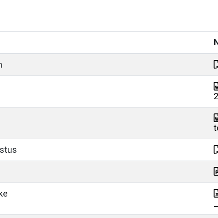
n
t
istus
ke
_