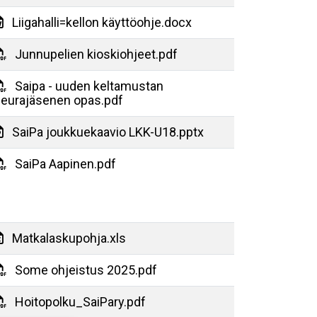
Liigahalli=kellon käyttöohje.docx
Junnupelien kioskiohjeet.pdf
Saipa - uuden keltamustan
eurajäsenen opas.pdf
SaiPa joukkuekaavio LKK-U18.pptx
SaiPa Aapinen.pdf
Matkalaskupohja.xls
Some ohjeistus 2025.pdf
Hoitopolku_SaiPary.pdf