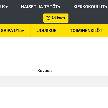
-U9
▾
NAISET JA TYTÖT
▾
KIEKKOKOULUT
▾
Arkisto
▾
SAIPA U15
▾
JOUKKUE
TOIMIHENKILÖT
Kuvaus