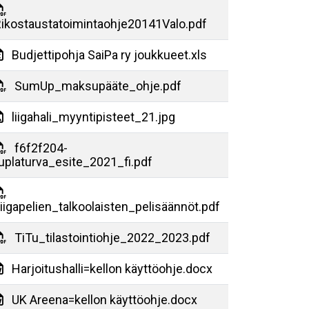
ikostaustatoimintaohje20141Valo.pdf
Budjettipohja SaiPa ry joukkueet.xls
SumUp_maksupääte_ohje.pdf
liigahali_myyntipisteet_21.jpg
f6f2f204-
uplaturva_esite_2021_fi.pdf
iigapelien_talkoolaisten_pelisäännöt.pdf
TiTu_tilastointiohje_2022_2023.pdf
Harjoitushalli=kellon käyttöohje.docx
UK Areena=kellon käyttöohje.docx