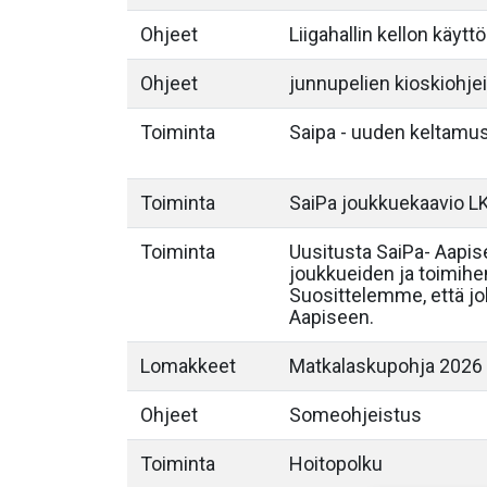
Ohjeet
Liigahallin kellon käytt
Ohjeet
junnupelien kioskiohje
Toiminta
Saipa - uuden keltamu
Toiminta
SaiPa joukkuekaavio L
Toiminta
Uusitusta SaiPa- Aapis
joukkueiden ja toimihen
Suosittelemme, että jo
Aapiseen.
Lomakkeet
Matkalaskupohja 2026
Ohjeet
Someohjeistus
Toiminta
Hoitopolku