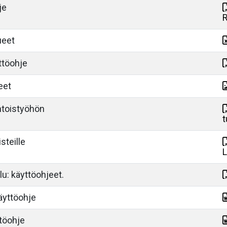
je
R
ueet
ttöohje
eet
htoistyöhön
t
steille
L
elu: käyttöohjeet.
käyttöohje
töohje