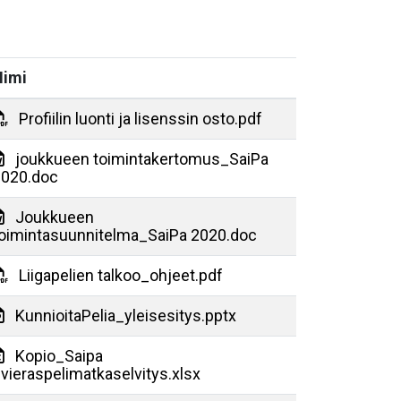
Nimi
Profiilin luonti ja lisenssin osto.pdf
joukkueen toimintakertomus_SaiPa
2020.doc
Joukkueen
oimintasuunnitelma_SaiPa 2020.doc
Liigapelien talkoo_ohjeet.pdf
KunnioitaPelia_yleisesitys.pptx
Kopio_Saipa
vieraspelimatkaselvitys.xlsx