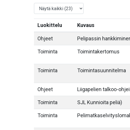
Luokittelu
Kuvaus
Ohjeet
Pelipassin hankkimine
Toiminta
Toimintakertomus
Toiminta
Toimintasuunnitelma
Ohjeet
Liigapelien talkoo-ohje
Toiminta
SJL Kunnioita peliä)
Toiminta
Pelimatkaselvitysloma