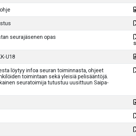
öohje
istus
stan seurajäsenen opas
s
KK-U18
esta löytyy infoa seuran toiminnasta, ohjeet
kilöiden toimintaan sekä yleisiä pelisääntöjä.
kainen seuratoimija tutustuu uusittuun Saipa-