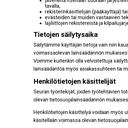
jäseneltä itseltään suoraan järjestel
tavalla,
rekisterinkäsittelijän (pääkäyttäjä) ta
evästeiden tai muiden vastaavien tek
lajiliittojen rekistereistä ja kilpailujä
Tietojen säilytysaika
Säilytämme käyttäjän tietoja vain niin kau
voimassaolevan lainsäädännön mukaisest
Voimme kuitenkin olla velvoitettuja säily
lainsäädäntöä myös asiakassuhteen tai mu
Henkilötietojen käsittelijät
Seuran työntekijät, joiden työtehtävien to
olevan tietosuojalainsäädännön mukaisesti
Henkilötietojen käsittelyä voidaan myös ul
käsitellään voimassa olevan tietosuojala