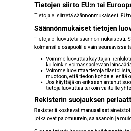
Tietojen siirto EU:n tai Euroo
Tietoja ei siirretä säännönmukaisesti EU:n
Säännönmukaiset tietojen luo
Tietoja ei luovuteta säännönmukaisesti. Se
kolmansille osapuolille vain seuraavissa 
Voimme luovuttaa käyttäjän henkilöti
kulloinkin voimassaolevaan lainsäädän
Voimme luovuttaa tietoja tilastollista,
muotoon, että tiedon kohde ei enää ol
Jos käyttäjä on erikseen antanut s
tietoja luovuttaa tarkoin valituille y
Rekisterin suojauksen periaat
Rekisteriä koskevat manuaaliset aineistot s
jotka ovat palomuurein, salasanoin ja muid