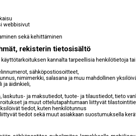
lkaisu
si webbisivut
taminen sekä kehittäminen
hmät, rekisterin tietosisältö
käyttötarkoituksen kannalta tarpeellisia henkilötietoja tai
elinnumerot, sähköpostiosoitteet,
ätunnus, nimimerkki, salasana ja muu mahdollinen yksilöiv
ja äidinkieli,
, laskutus- ja maksutiedot, tuote- ja tilaustiedot, tieto
 varoitukset ja muut ottelutapahtumaan liittyvät tilastointiti
yksilöivät tiedot, kuten henkilötunnus
 liittyvät tiedot sekä muut asiakkaan suostumuksella kerät