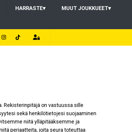
HARRASTE
▾
MUUT JOUKKUEET
▾
a. Rekisterinpitäjä on vastuussa sille
isyytesi sekä henkilötietojesi suojaaminen
rvitsemme niitä ylläpitääksemme ja
tä periaatteita, joita seura toteuttaa