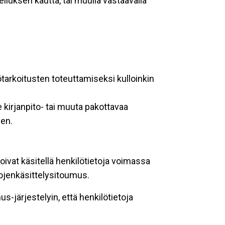
lluksen kautta, tai muulla vastaavalla
ötarkoitusten toteuttamiseksi kulloinkin
 kirjanpito- tai muuta pakottavaa
een.
oivat käsitellä henkilötietoja voimassa
tojenkäsittelysitoumus.
-järjestelyin, että henkilötietoja