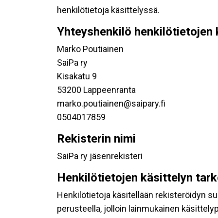
henkilötietoja käsittelyssä.
Yhteyshenkilö henkilötietojen 
Marko Poutiainen
SaiPa ry
Kisakatu 9
53200 Lappeenranta
marko.poutiainen@saipary.fi
0504017859
Rekisterin nimi
SaiPa ry jäsenrekisteri
Henkilötietojen käsittelyn tar
Henkilötietoja käsitellään rekisteröidyn 
perusteella, jolloin lainmukainen käsittelyp