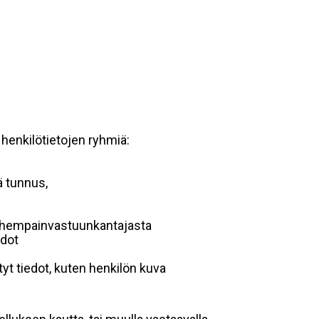
 henkilötietojen ryhmiä:
ä tunnus,
 vanhempainvastuunkantajasta
edot
yt tiedot, kuten henkilön kuva