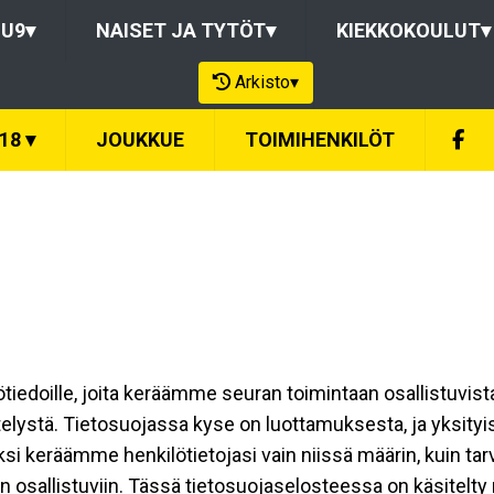
-U9
▾
NAISET JA TYTÖT
▾
KIEKKOKOULUT
▾
Arkisto
▾
U18
▾
JOUKKUE
TOIMIHENKILÖT
ilötiedoille, joita keräämme seuran toimintaan osallistuvist
ttelystä. Tietosuojassa kyse on luottamuksesta, ja yksity
ksi keräämme henkilötietojasi vain niissä määrin, kuin ta
allistuviin. Tässä tietosuojaselosteessa on käsitelty nii