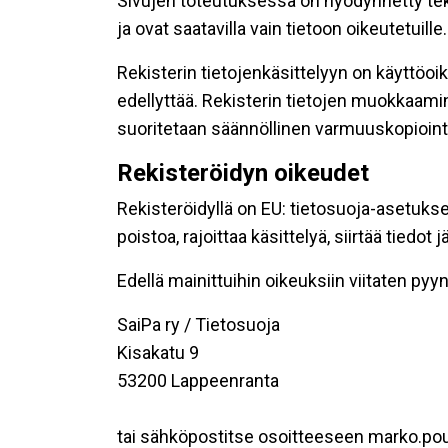
Sivujen toteutuksessa on hyödynnetty tekni
ja ovat saatavilla vain tietoon oikeutetuille.
Rekisterin tietojenkäsittelyyn on käyttöoik
edellyttää. Rekisterin tietojen muokkaami
suoritetaan säännöllinen varmuuskopiointi
Rekisteröidyn oikeudet
Rekisteröidyllä on EU: tietosuoja-asetukse
poistoa, rajoittaa käsittelyä, siirtää tiedo
Edellä mainittuihin oikeuksiin viitaten pyynn
SaiPa ry / Tietosuoja
Kisakatu 9
53200 Lappeenranta
tai sähköpostitse osoitteeseen marko.pou