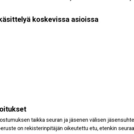
käsittelyä koskevissa asioissa
koitukset
suostumuksen taikka seuran ja jäsenen välisen jäsensuht
eruste on rekisterinpitäjän oikeutettu etu, etenkin seuraav