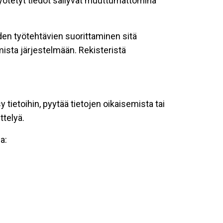
 syötetyt tiedot säilyvät muuttumattomina
oiden työtehtävien suorittaminen sitä
ista järjestelmään. Rekisteristä
tietoihin, pyytää tietojen oikaisemista tai
ttelyä.
a: