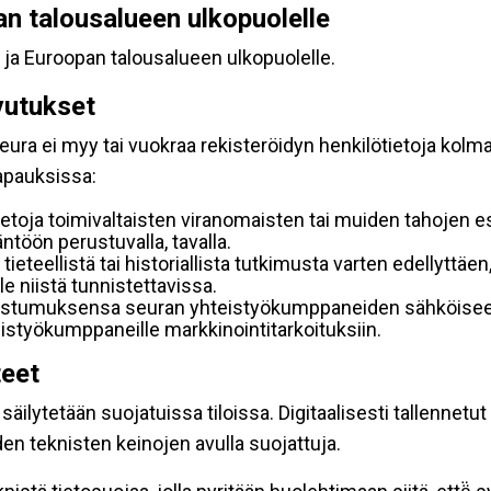
pan talousalueen ulkopuolelle
 ja Euroopan talousalueen ulkopuolelle.
vutukset
ura ei myy tai vuokraa rekisteröidyn henkilötietoja kolman
tapauksissa:
etoja toimivaltaisten viranomaisten tai muiden tahojen e
töön perustuvalla, tavalla.
 tieteellistä tai historiallista tutkimusta varten edellyttäe
e niistä tunnistettavissa.
uostumuksensa seuran yhteistyökumppaneiden sähköiseen 
hteistyökumppaneille markkinointitarkoituksiin.
teet
äilytetään suojatuissa tiloissa. Digitaalisesti tallennetut 
en teknisten keinojen avulla suojattuja.