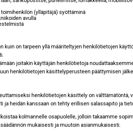
mään, sähköpostitse, puhelimitse, lomakkeella, mobiilisove
i toimihenkilön (ylläpitäjä) syöttäminä
niikoiden avulla
rjestelmistä
an kuin on tarpeen yllä määriteltyjen henkilötietojen käytt
i.
ttämään joitakin käyttäjän henkilötietoja noudattaaksemme
un henkilötietojen käsittelyperusteen päättymisen jälk
teuttamiseksi henkilötietojen käsittely on välttämätöntä, v
 ja heidän kanssaan on tehty erillisen salassapito ja tie
koistaa kolmannelle osapuolelle, jolloin takaamme sopimus
insäädännön mukaisesti ja muutoin asianmukaisesti.