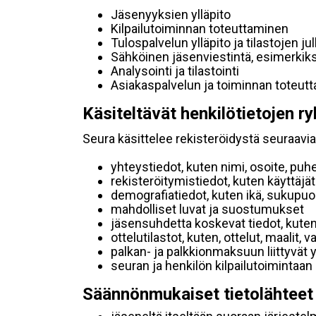
Jäsenyyksien ylläpito
Kilpailutoiminnan toteuttaminen
Tulospalvelun ylläpito ja tilastojen ju
Sähköinen jäsenviestintä, esimerkik
Analysointi ja tilastointi
Asiakaspalvelun ja toiminnan toteut
Käsiteltävät henkilötietojen ry
Seura käsittelee rekisteröidystä seuraavia 
yhteystiedot, kuten nimi, osoite, puh
rekisteröitymistiedot, kuten käyttäj
demografiatiedot, kuten ikä, sukupuoli 
mahdolliset luvat ja suostumukset
jäsensuhdetta koskevat tiedot, kuten
ottelutilastot, kuten, ottelut, maalit,
palkan- ja palkkionmaksuun liittyvät 
seuran ja henkilön kilpailutoimintaan
Säännönmukaiset tietolähteet