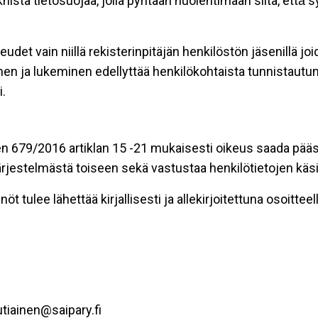
stä tietosuojaa, jolla pyritään huolehtimaan siitä, että̈
eudet vain niillä rekisterinpitäjän henkilöstön jäsenillä j
nen ja lukeminen edellyttää henkilökohtaista tunnistautum
.
n 679/2016 artiklan 15 -21 mukaisesti oikeus saada pääsy 
t järjestelmästä toiseen sekä vastustaa henkilötietojen käsi
öt tulee lähettää kirjallisesti ja allekirjoitettuna osoitteell
tiainen@saipary.fi