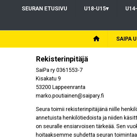
SEURAN ETUSIVU
U18-U15
▾
U14
SAIPA 
Rekisterinpitäjä
SaiPa ry 0361553-7
Kisakatu 9
53200 Lappeenranta
marko.poutiainen@saipary.fi
Seura toimii rekisterinpitäjänä niille henk
annetuista henkilötiedoista ja niiden käsi
on seuralle ensiarvoisen tärkeää. Sen vuo
hoitaaksemme suhdetta seuran toimintaan os