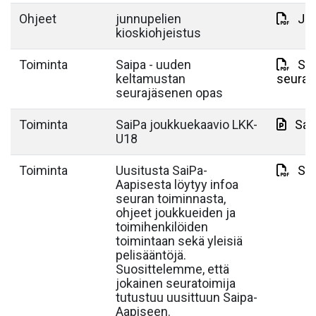
Ohjeet
junnupelien
Jun
kioskiohjeistus
Toiminta
Saipa - uuden
Sai
keltamustan
seuraj
seurajäsenen opas
Toiminta
SaiPa joukkuekaavio LKK-
Sai
U18
Toiminta
Uusitusta SaiPa-
Sai
Aapisesta löytyy infoa
seuran toiminnasta,
ohjeet joukkueiden ja
toimihenkilöiden
toimintaan sekä yleisiä
pelisääntöjä.
Suosittelemme, että
jokainen seuratoimija
tutustuu uusittuun Saipa-
Aapiseen.