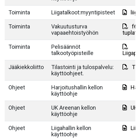
Toiminta
Liigatalkoot:myyntipisteet
lii
Toiminta
Vakuutusturva
f6f
vapaaehtoistyöhön
tuplat
Toiminta
Pelisäännöt
talkootyöpisteille
Liigape
Jääkiekkoliitto
Tilastointi ja tulospalvelu:
TiT
käyttöohjeet.
Ohjeet
Harjoitushallin kellon
Har
käyttöohje
Ohjeet
UK Areenan kellon
UK 
käyttöohje
Ohjeet
Liigahallin kellon
Lii
käyttöohje