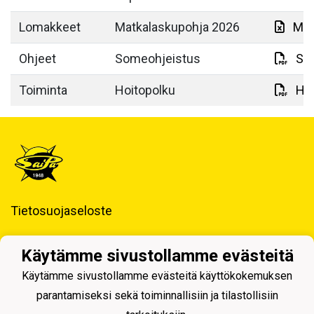
Lomakkeet
Matkalaskupohja 2026
Mat
Ohjeet
Someohjeistus
So
Toiminta
Hoitopolku
Hoi
Tietosuojaseloste
Saimaan Pallo - SaiPa ry
Käytämme sivustollamme evästeitä
Käynti- ja postiosoite ja Laskutustiedot
Käytämme sivustollamme evästeitä käyttökokemuksen
parantamiseksi sekä toiminnallisiin ja tilastollisiin