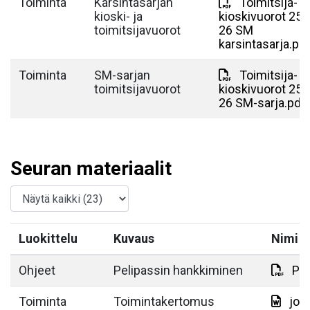
Toiminta
Karsintasarjan
Toimitsija- ja
kioski- ja
kioskivuorot 25-
toimitsijavuorot
26 SM
karsintasarja.pd
Toiminta
SM-sarjan
Toimitsija- ja
toimitsijavuorot
kioskivuorot 25-
26 SM-sarja.pdf
Seuran materiaalit
Luokittelu
Kuvaus
Nimi
Ohjeet
Pelipassin hankkiminen
Pro
Toiminta
Toimintakertomus
jou