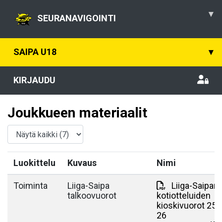
▾
SEURANAVIGOINTI
SAIPA U18
▾
KIRJAUDU
Joukkueen materiaalit
Luokittelu
Kuvaus
Nimi
Toiminta
Liiga-Saipa
Liiga-Saipan
talkoovuorot
kotiotteluiden
kioskivuorot 25-
26