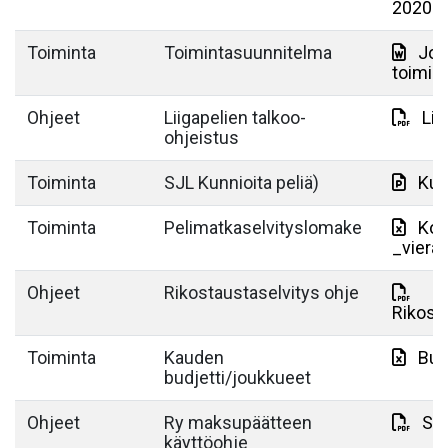
2020.d
Toiminta
Toimintasuunnitelma
Jou
toimin
Ohjeet
Liigapelien talkoo-
Lii
ohjeistus
Toiminta
SJL Kunnioita peliä)
Kun
Toiminta
Pelimatkaselvityslomake
Kop
_viera
Ohjeet
Rikostaustaselvitys ohje
Rikost
Toiminta
Kauden
Bud
budjetti/joukkueet
Ohjeet
Ry maksupäätteen
Su
käyttöohje