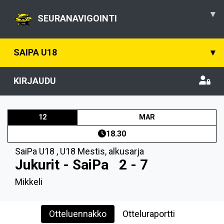
▾
SEURANAVIGOINTI
SAIPA U18
▾
KIRJAUDU
12
MAR
18.30
SaiPa U18
,
U18 Mestis, alkusarja
Jukurit - SaiPa
2 - 7
Mikkeli
Otteluennakko
Otteluraportti