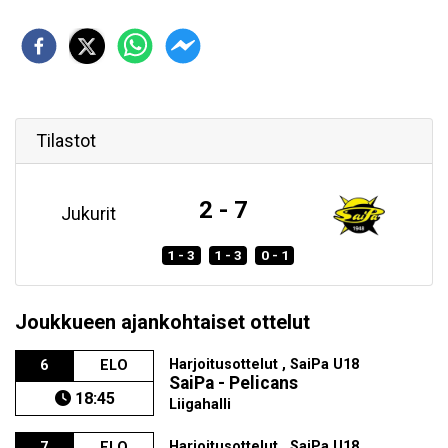
Tilastot
2 - 7
Jukurit
1 - 3
1 - 3
0 - 1
Joukkueen ajankohtaiset ottelut
Harjoitusottelut , SaiPa U18
6
ELO
SaiPa - Pelicans
18:45
Liigahalli
Harjoitusottelut , SaiPa U18
7
ELO