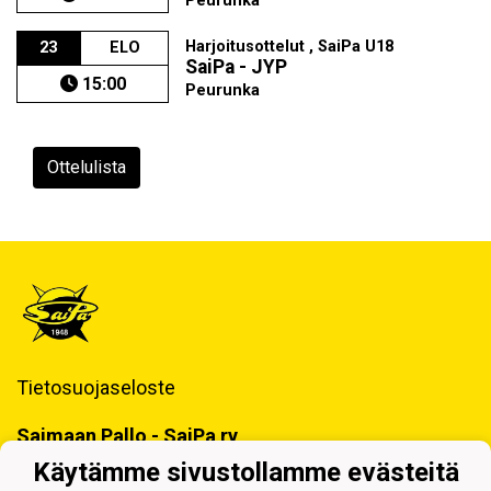
Peurunka
Harjoitusottelut , SaiPa U18
23
ELO
SaiPa - JYP
15:00
Peurunka
Ottelulista
Tietosuojaseloste
Saimaan Pallo - SaiPa ry
Käynti- ja postiosoite ja Laskutustiedot
Käytämme sivustollamme evästeitä