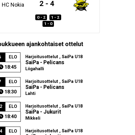
2 - 4
HC Nokia
0 - 2
1 - 2
1 - 0
oukkueen ajankohtaiset ottelut
Harjoitusottelut , SaiPa U18
6
ELO
SaiPa - Pelicans
18:45
Liigahalli
Harjoitusottelut , SaiPa U18
7
ELO
SaiPa - Pelicans
18:30
Lahti
Harjoitusottelut , SaiPa U18
2
ELO
SaiPa - Jukurit
18:40
Mikkeli
Harjoitusottelut , SaiPa U18
4
ELO