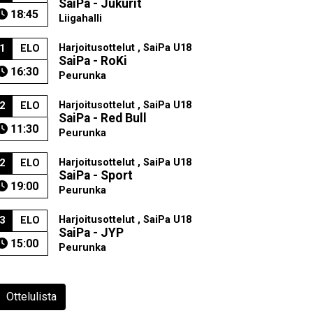
SaiPa - Jukurit
18:45
Liigahalli
Harjoitusottelut , SaiPa U18
1
ELO
SaiPa - RoKi
16:30
Peurunka
Harjoitusottelut , SaiPa U18
2
ELO
SaiPa - Red Bull
11:30
Peurunka
Harjoitusottelut , SaiPa U18
2
ELO
SaiPa - Sport
19:00
Peurunka
Harjoitusottelut , SaiPa U18
3
ELO
SaiPa - JYP
15:00
Peurunka
Ottelulista