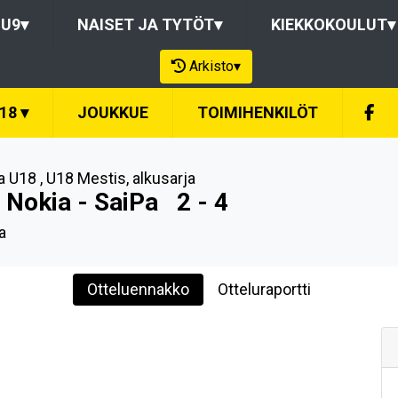
-U9
▾
NAISET JA TYTÖT
▾
KIEKKOKOULUT
▾
Arkisto
▾
U18
▾
JOUKKUE
TOIMIHENKILÖT
a U18
,
U18 Mestis, alkusarja
 Nokia - SaiPa
2 - 4
a
Otteluennakko
Otteluraportti