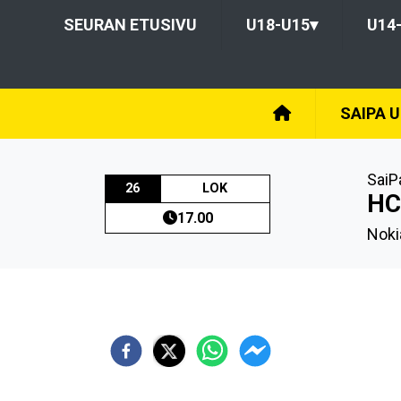
SEURAN ETUSIVU
U18-U15
▾
U14
SAIPA 
SaiP
26
LOK
HC
17.00
Noki