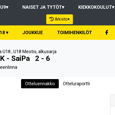
-U9
▾
NAISET JA TYTÖT
▾
KIEKKOKOULUT
▾
Arkisto
▾
U18
▾
JOUKKUE
TOIMIHENKILÖT
a U18
,
U18 Mestis, alkusarja
K - SaiPa
2 - 6
enlinna
Otteluennakko
Otteluraportti