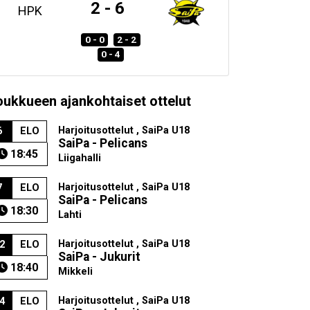
2 - 6
HPK
0 - 0
2 - 2
0 - 4
oukkueen ajankohtaiset ottelut
Harjoitusottelut , SaiPa U18
6
ELO
SaiPa - Pelicans
18:45
Liigahalli
Harjoitusottelut , SaiPa U18
7
ELO
SaiPa - Pelicans
18:30
Lahti
Harjoitusottelut , SaiPa U18
2
ELO
SaiPa - Jukurit
18:40
Mikkeli
Harjoitusottelut , SaiPa U18
4
ELO