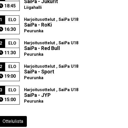
SaiPa - Jukurit
18:45
Liigahalli
Harjoitusottelut , SaiPa U18
1
ELO
SaiPa - RoKi
16:30
Peurunka
Harjoitusottelut , SaiPa U18
2
ELO
SaiPa - Red Bull
11:30
Peurunka
Harjoitusottelut , SaiPa U18
2
ELO
SaiPa - Sport
19:00
Peurunka
Harjoitusottelut , SaiPa U18
3
ELO
SaiPa - JYP
15:00
Peurunka
Ottelulista