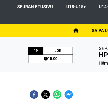
SEURAN ETUSIVU
U18-U15
▾
U14
SAIPA 
SaiP
19
LOK
HP
15.00
Häme