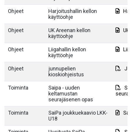
Ohjeet
Harjoitushallin kellon
Har
käyttöohje
Ohjeet
UK Areenan kellon
UK 
käyttöohje
Ohjeet
Liigahallin kellon
Lii
käyttöohje
Ohjeet
junnupelien
Jun
kioskiohjeistus
Toiminta
Saipa - uuden
Sai
keltamustan
seuraj
seurajäsenen opas
Toiminta
SaiPa joukkuekaavio LKK-
Sai
U18
Toiminta
Uusitusta SaiPa-
Sai