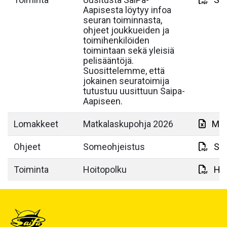
Aapisesta löytyy infoa
seuran toiminnasta,
ohjeet joukkueiden ja
toimihenkilöiden
toimintaan sekä yleisiä
pelisääntöjä.
Suosittelemme, että
jokainen seuratoimija
tutustuu uusittuun Saipa-
Aapiseen.
Lomakkeet
Matkalaskupohja 2026
Mat
Ohjeet
Someohjeistus
So
Toiminta
Hoitopolku
Hoi