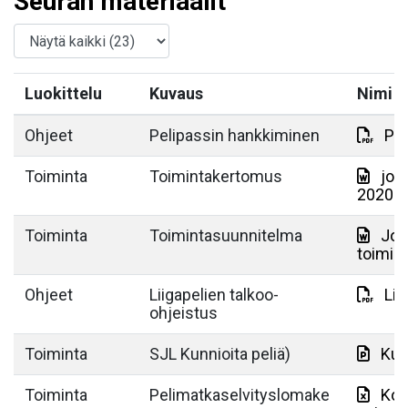
Seuran materiaalit
Luokittelu
Kuvaus
Nimi
Ohjeet
Pelipassin hankkiminen
Pro
Toiminta
Toimintakertomus
jou
2020.d
Toiminta
Toimintasuunnitelma
Jou
toimin
Ohjeet
Liigapelien talkoo-
Lii
ohjeistus
Toiminta
SJL Kunnioita peliä)
Kun
Toiminta
Pelimatkaselvityslomake
Kop