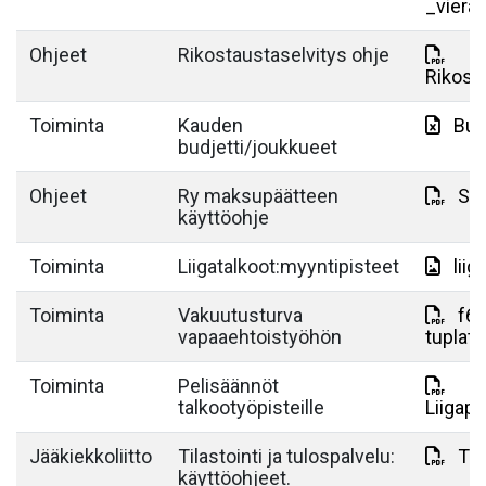
_viera
Ohjeet
Rikostaustaselvitys ohje
Rikost
Toiminta
Kauden
Bud
budjetti/joukkueet
Ohjeet
Ry maksupäätteen
Su
käyttöohje
Toiminta
Liigatalkoot:myyntipisteet
lii
Toiminta
Vakuutusturva
f6f
vapaaehtoistyöhön
tuplat
Toiminta
Pelisäännöt
talkootyöpisteille
Liigape
Jääkiekkoliitto
Tilastointi ja tulospalvelu:
TiT
käyttöohjeet.