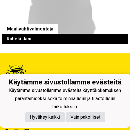
Maalivahtivalmentaja
Riihelä Jani
Käytämme sivustollamme evästeitä
Käytämme sivustollamme evästeitä käyttökokemuksen
Tietosuojaseloste
parantamiseksi sekä toiminnallisiin ja tilastollisiin
Saimaan Pallo - SaiPa ry
tarkoituksiin.
Käynti- ja postiosoite ja Laskutustiedot
Hyväksy kaikki
Vain pakolliset