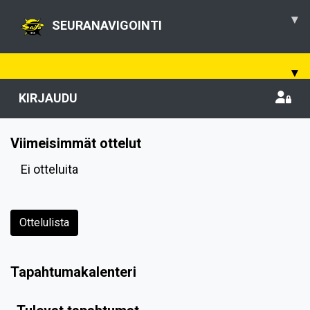
▾
SEURANAVIGOINTI
▾
KIRJAUDU
Viimeisimmät ottelut
Ei otteluita
Ottelulista
Tapahtumakalenteri