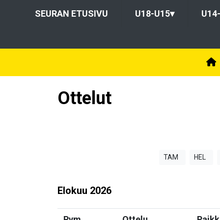
SEURAN ETUSIVU
U18-U15
▾
U14
Ottelut
TAM
HEL
Elokuu
2026
Pvm
Ottelu
Paikk