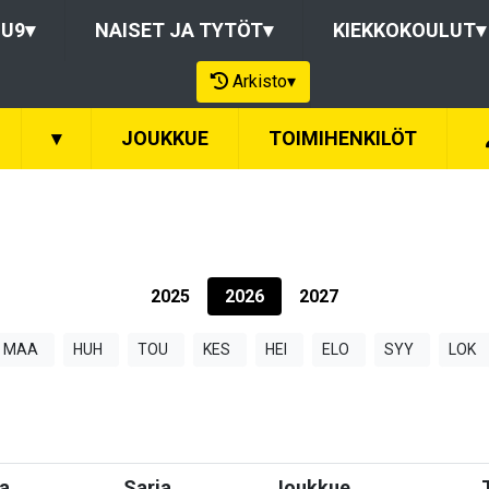
-U9
▾
NAISET JA TYTÖT
▾
KIEKKOKOULUT
▾
Arkisto
▾
▾
JOUKKUE
TOIMIHENKILÖT
2025
2026
2027
MAA
HUH
TOU
KES
HEI
ELO
SYY
LOK
a
Sarja
Joukkue