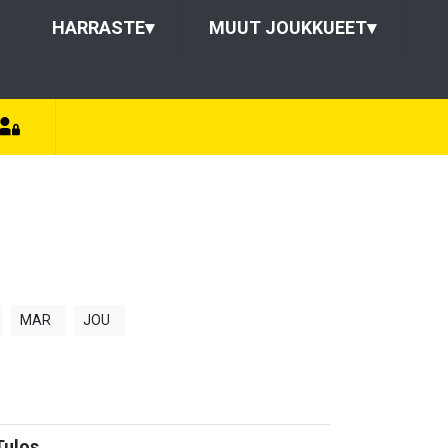
HARRASTE
▾
MUUT JOUKKUEET
▾
MAR
JOU
Tulos