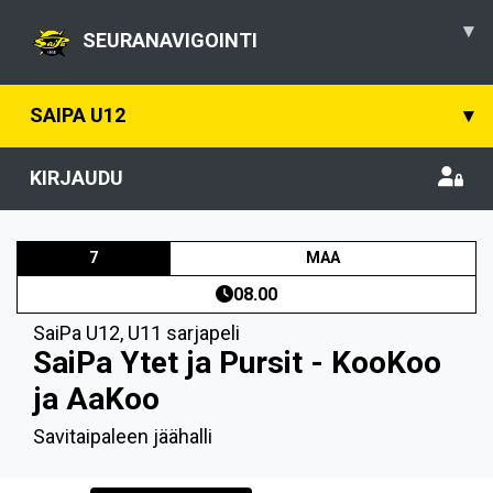
▾
SEURANAVIGOINTI
SAIPA U12
▾
KIRJAUDU
7
MAA
08.00
SaiPa U12
,
U11 sarjapeli
SaiPa Ytet ja Pursit - KooKoo
ja AaKoo
Savitaipaleen jäähalli