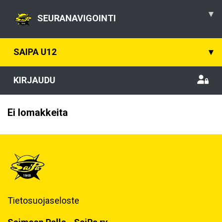
▾
SEURANAVIGOINTI
SAIPA U12
▾
KIRJAUDU
Ei lomakkeita
Tietosuojaseloste