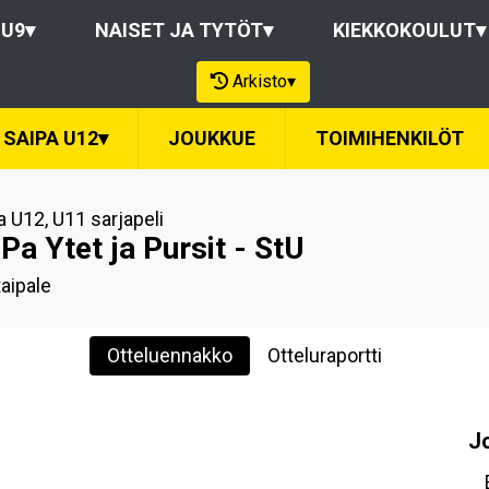
-U9
▾
NAISET JA TYTÖT
▾
KIEKKOKOULUT
▾
Arkisto
▾
SAIPA U12
▾
JOUKKUE
TOIMIHENKILÖT
a U12
,
U11 sarjapeli
Pa Ytet ja Pursit - StU
taipale
Otteluennakko
Otteluraportti
J