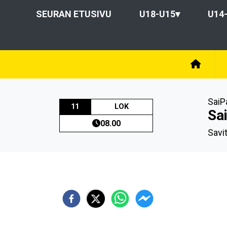
SEURAN ETUSIVU
U18-U15
▾
U14
SaiP
11
LOK
Sai
08.00
Savi