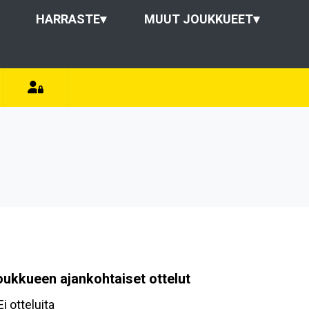
HARRASTE
▾
MUUT JOUKKUEET
▾
oukkueen ajankohtaiset ottelut
Ei otteluita