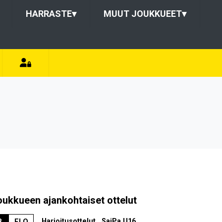
HARRASTE
▾
MUUT JOUKKUEET
▾
oukkueen ajankohtaiset ottelut
Harjoitusottelut , SaiPa U16
8
ELO