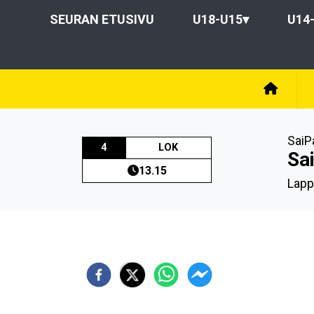
SEURAN ETUSIVU
U18-U15
▾
U14
SaiP
4
LOK
Sai
13.15
Lapp