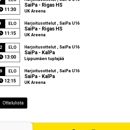
SaiPa - Rigas HS
11:30
UK Areena
Harjoitusottelut , SaiPa U16
9
ELO
SaiPa - Rigas HS
11:15
UK Areena
Harjoitusottelut , SaiPa U16
2
ELO
SaiPa - KalPa
13:00
Lippumäen tuplajää
Harjoitusottelut , SaiPa U16
9
ELO
SaiPa - KalPa
12:15
UK Areena
Ottelulista