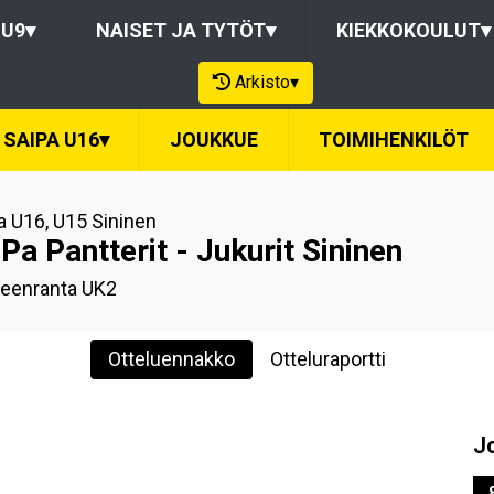
-U9
▾
NAISET JA TYTÖT
▾
KIEKKOKOULUT
▾
Arkisto
▾
SAIPA U16
▾
JOUKKUE
TOIMIHENKILÖT
a U16
,
U15 Sininen
Pa Pantterit - Jukurit Sininen
eenranta UK2
Otteluennakko
Otteluraportti
J