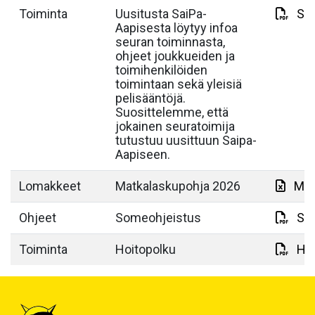
Toiminta
Uusitusta SaiPa-
Sai
Aapisesta löytyy infoa
seuran toiminnasta,
ohjeet joukkueiden ja
toimihenkilöiden
toimintaan sekä yleisiä
pelisääntöjä.
Suosittelemme, että
jokainen seuratoimija
tutustuu uusittuun Saipa-
Aapiseen.
Lomakkeet
Matkalaskupohja 2026
Mat
Ohjeet
Someohjeistus
So
Toiminta
Hoitopolku
Hoi