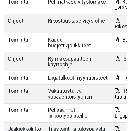
Toiminta
Pelimatkaselvityslomake
Kop
_viera
Ohjeet
Rikostaustaselvitys ohje
Rikost
Toiminta
Kauden
Bud
budjetti/joukkueet
Ohjeet
Ry maksupäätteen
Su
käyttöohje
Toiminta
Liigatalkoot:myyntipisteet
lii
Toiminta
Vakuutusturva
f6f
vapaaehtoistyöhön
tuplat
Toiminta
Pelisäännöt
talkootyöpisteille
Liigape
Jääkiekkoliitto
Tilastointi ja tulospalvelu:
TiT