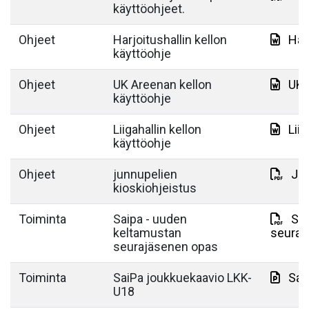
käyttöohjeet.
Ohjeet
Harjoitushallin kellon
Har
käyttöohje
Ohjeet
UK Areenan kellon
UK 
käyttöohje
Ohjeet
Liigahallin kellon
Lii
käyttöohje
Ohjeet
junnupelien
Jun
kioskiohjeistus
Toiminta
Saipa - uuden
Sai
keltamustan
seuraj
seurajäsenen opas
Toiminta
SaiPa joukkuekaavio LKK-
Sai
U18