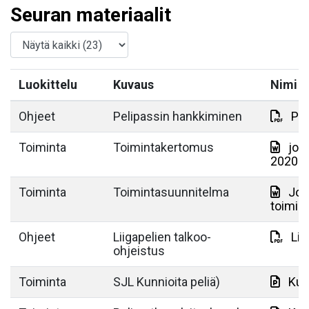
Seuran materiaalit
Luokittelu
Kuvaus
Nimi
Ohjeet
Pelipassin hankkiminen
Pro
Toiminta
Toimintakertomus
jou
2020.d
Toiminta
Toimintasuunnitelma
Jou
toimin
Ohjeet
Liigapelien talkoo-
Lii
ohjeistus
Toiminta
SJL Kunnioita peliä)
Kun