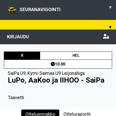
▾
SEURANAVIGOINTI
▾
KIRJAUDU
8
HEL
10.00
SaiPa U9
,
Kymi-Saimaa U9 Leijonaliiga
LuPo, AaKoo ja IIHOO - SaiPa
Taavetti
Otteluennakko
Otteluraportti