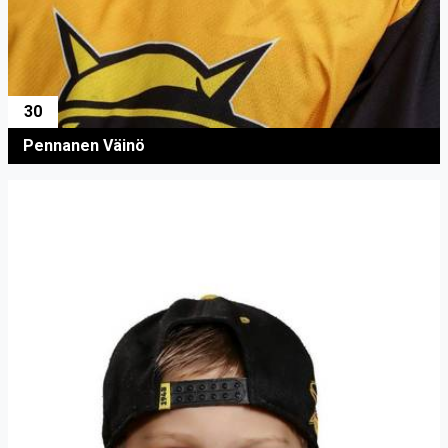
30
Pennanen Väinö