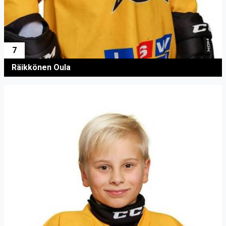
7
Räikkönen Oula