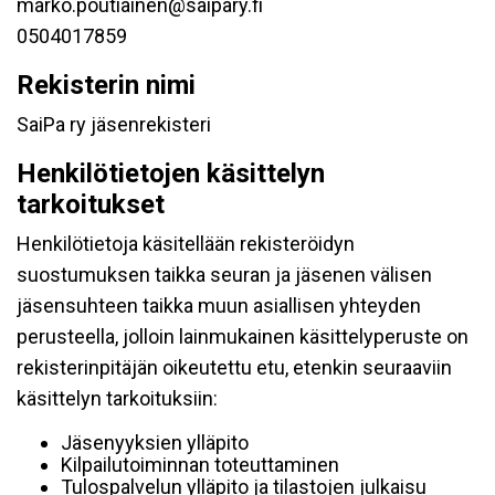
marko.poutiainen@saipary.fi
0504017859
Rekisterin nimi
SaiPa ry jäsenrekisteri
Henkilötietojen käsittelyn
tarkoitukset
Henkilötietoja käsitellään rekisteröidyn
suostumuksen taikka seuran ja jäsenen välisen
jäsensuhteen taikka muun asiallisen yhteyden
perusteella, jolloin lainmukainen käsittelyperuste on
rekisterinpitäjän oikeutettu etu, etenkin seuraaviin
käsittelyn tarkoituksiin:
Jäsenyyksien ylläpito
Kilpailutoiminnan toteuttaminen
Tulospalvelun ylläpito ja tilastojen julkaisu