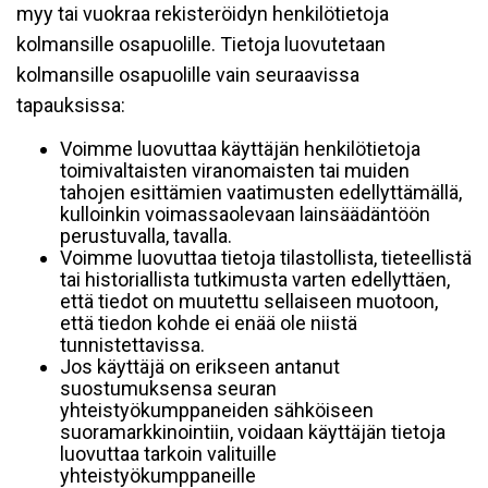
myy tai vuokraa rekisteröidyn henkilötietoja
kolmansille osapuolille. Tietoja luovutetaan
kolmansille osapuolille vain seuraavissa
tapauksissa:
Voimme luovuttaa käyttäjän henkilötietoja
toimivaltaisten viranomaisten tai muiden
tahojen esittämien vaatimusten edellyttämällä,
kulloinkin voimassaolevaan lainsäädäntöön
perustuvalla, tavalla.
Voimme luovuttaa tietoja tilastollista, tieteellistä
tai historiallista tutkimusta varten edellyttäen,
että tiedot on muutettu sellaiseen muotoon,
että tiedon kohde ei enää ole niistä
tunnistettavissa.
Jos käyttäjä on erikseen antanut
suostumuksensa seuran
yhteistyökumppaneiden sähköiseen
suoramarkkinointiin, voidaan käyttäjän tietoja
luovuttaa tarkoin valituille
yhteistyökumppaneille