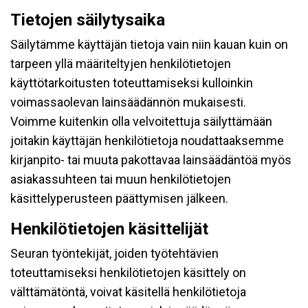
Tietojen säilytysaika
Säilytämme käyttäjän tietoja vain niin kauan kuin on
tarpeen yllä määriteltyjen henkilötietojen
käyttötarkoitusten toteuttamiseksi kulloinkin
voimassaolevan lainsäädännön mukaisesti.
Voimme kuitenkin olla velvoitettuja säilyttämään
joitakin käyttäjän henkilötietoja noudattaaksemme
kirjanpito- tai muuta pakottavaa lainsäädäntöä myös
asiakassuhteen tai muun henkilötietojen
käsittelyperusteen päättymisen jälkeen.
Henkilötietojen käsittelijät
Seuran työntekijät, joiden työtehtävien
toteuttamiseksi henkilötietojen käsittely on
välttämätöntä, voivat käsitellä henkilötietoja