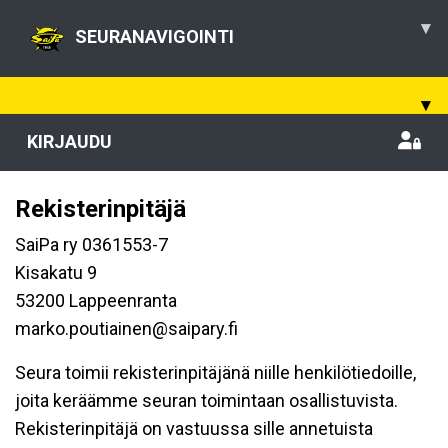
▾
SEURANAVIGOINTI
▾
KIRJAUDU
Rekisterinpitäjä
SaiPa ry 0361553-7
Kisakatu 9
53200 Lappeenranta
marko.poutiainen@saipary.fi
Seura toimii rekisterinpitäjänä niille henkilötiedoille,
joita keräämme seuran toimintaan osallistuvista.
Rekisterinpitäjä on vastuussa sille annetuista