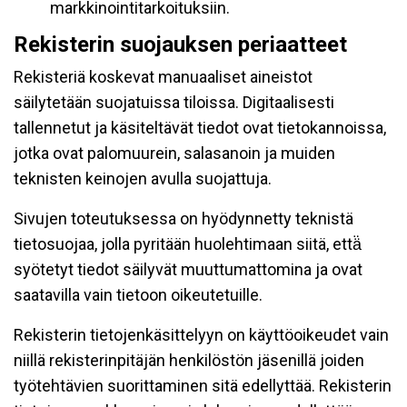
markkinointitarkoituksiin.
Rekisterin suojauksen periaatteet
Rekisteriä koskevat manuaaliset aineistot
säilytetään suojatuissa tiloissa. Digitaalisesti
tallennetut ja käsiteltävät tiedot ovat tietokannoissa,
jotka ovat palomuurein, salasanoin ja muiden
teknisten keinojen avulla suojattuja.
Sivujen toteutuksessa on hyödynnetty teknistä
tietosuojaa, jolla pyritään huolehtimaan siitä, että̈
syötetyt tiedot säilyvät muuttumattomina ja ovat
saatavilla vain tietoon oikeutetuille.
Rekisterin tietojenkäsittelyyn on käyttöoikeudet vain
niillä rekisterinpitäjän henkilöstön jäsenillä joiden
työtehtävien suorittaminen sitä edellyttää. Rekisterin