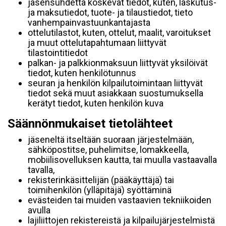
jäsensuhdetta koskevat tiedot, kuten, laskutus-
ja maksutiedot, tuote- ja tilaustiedot, tieto
vanhempainvastuunkantajasta
ottelutilastot, kuten, ottelut, maalit, varoitukset
ja muut ottelutapahtumaan liittyvät
tilastointitiedot
palkan- ja palkkionmaksuun liittyvät yksilöivät
tiedot, kuten henkilötunnus
seuran ja henkilön kilpailutoimintaan liittyvät
tiedot sekä muut asiakkaan suostumuksella
kerätyt tiedot, kuten henkilön kuva
Säännönmukaiset tietolähteet
jäseneltä itseltään suoraan järjestelmään,
sähköpostitse, puhelimitse, lomakkeella,
mobiilisovelluksen kautta, tai muulla vastaavalla
tavalla,
rekisterinkäsittelijän (pääkäyttäjä) tai
toimihenkilön (ylläpitäjä) syöttäminä
evästeiden tai muiden vastaavien tekniikoiden
avulla
lajiliittojen rekistereistä ja kilpailujärjestelmistä