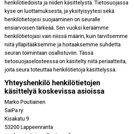
henkilötiedoista ja niiden käsittelystä. Tietosuojassa
kyse on luottamuksesta, ja yksityisyytesi sekä
henkilötietojesi suojaaminen on seuralle
ensiarvoisen tärkeää. Sen vuoksi keräämme
henkilötietojasi vain niissä määrin, kuin tarvitsemme
niitä ylläpitääksemme ja hoitaaksemme suhdetta
seuran toimintaan osallistuviin. Tässä
tietosuojaselosteessa on käsitelty niitä periaatteita,
joita seura toteuttaa henkilötietoja käsittelyssä.
Yhteyshenkilö henkilötietojen
käsittelyä koskevissa asioissa
Marko Poutiainen
SaiPa ry
Kisakatu 9
53200 Lappeenranta