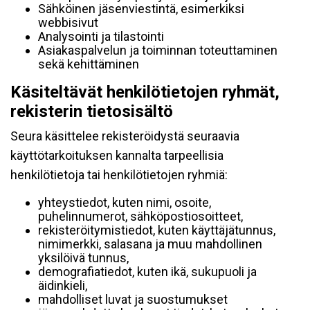
Sähköinen jäsenviestintä, esimerkiksi
webbisivut
Analysointi ja tilastointi
Asiakaspalvelun ja toiminnan toteuttaminen
sekä kehittäminen
Käsiteltävät henkilötietojen ryhmät,
rekisterin tietosisältö
Seura käsittelee rekisteröidystä seuraavia
käyttötarkoituksen kannalta tarpeellisia
henkilötietoja tai henkilötietojen ryhmiä:
yhteystiedot, kuten nimi, osoite,
puhelinnumerot, sähköpostiosoitteet,
rekisteröitymistiedot, kuten käyttäjätunnus,
nimimerkki, salasana ja muu mahdollinen
yksilöivä tunnus,
demografiatiedot, kuten ikä, sukupuoli ja
äidinkieli,
mahdolliset luvat ja suostumukset