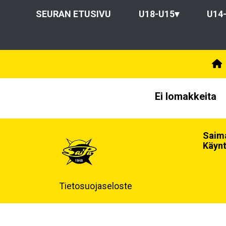
SEURAN ETUSIVU
U18-U15
▾
U14
Ei lomakkeita
Saima
Käynt
Tietosuojaseloste