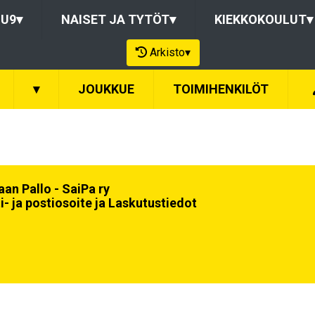
-U9
▾
NAISET JA TYTÖT
▾
KIEKKOKOULUT
▾
Arkisto
▾
▾
JOUKKUE
TOIMIHENKILÖT
an Pallo - SaiPa ry
i- ja postiosoite ja Laskutustiedot